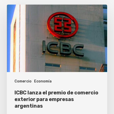
ICBC
lanza
el
premio
de
comercio
exterior
para
empresas
Comercio
Economía
argentinas
ICBC lanza el premio de comercio
exterior para empresas
argentinas