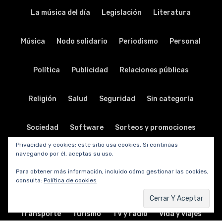
La música del día
Legislación
Literatura
Música
Nodo solidario
Periodismo
Personal
Política
Publicidad
Relaciones públicas
Religión
Salud
Seguridad
Sin categoría
Sociedad
Software
Sorteos y promociones
Privacidad y cookies: este sitio usa cookies. Si continúas
navegando por él, aceptas su uso.
Tabletas
Teatro
Tecnología
Para obtener más información, incluido cómo gestionar las cookies,
consulta:
Política de cookies
Telecomunicaciones
Telefonía
Trabajo
Transporte
Turismo
TV y radio
Vida y viajes