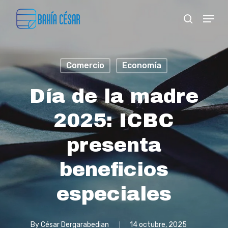
Skip
Menu
search
to
Close
main
Menu
content
Comercio
Economía
Día de la madre
2025: ICBC
presenta
beneficios
especiales
By
César Dergarabedian
14 octubre, 2025