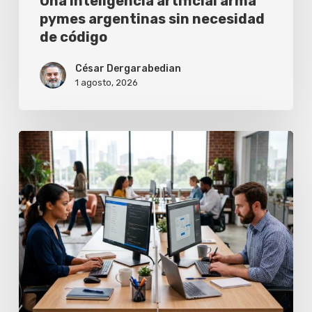
Una inteligencia artificial arma
pymes argentinas sin necesidad
de código
César Dergarabedian
1 agosto, 2026
El
futuro
del
trabajo
se
debate
en
una