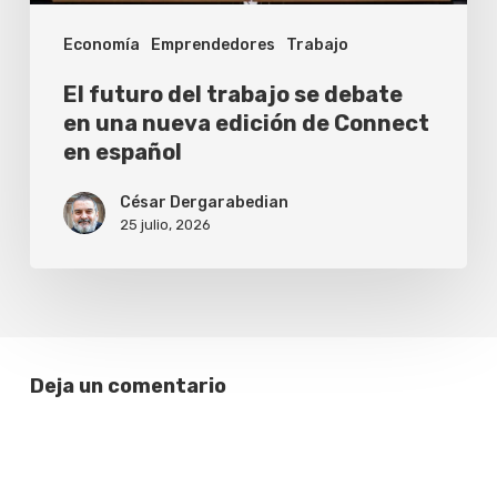
nueva
Economía
Emprendedores
Trabajo
edición
de
El futuro del trabajo se debate
Connect
en una nueva edición de Connect
en español
en
español
César Dergarabedian
25 julio, 2026
Deja un comentario