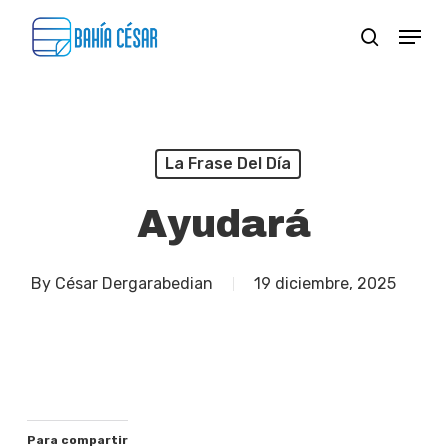
Skip
Menu
search
to
Close
main
Menu
content
La Frase Del Día
Ayudará
By
César Dergarabedian
19 diciembre, 2025
Para compartir