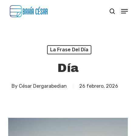
Skip
Menu
search
to
Close
main
Menu
content
La Frase Del Día
Día
By
César Dergarabedian
26 febrero, 2026