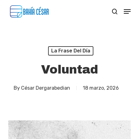
Skip
Menu
search
to
Close
main
Menu
content
La Frase Del Día
Voluntad
By
César Dergarabedian
18 marzo, 2026