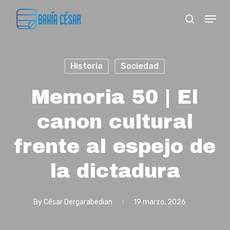
Skip
Menu
search
to
Close
main
Menu
content
Historia
Sociedad
Memoria 50 | El
canon cultural
frente al espejo de
la dictadura
By
César Dergarabedian
19 marzo, 2026