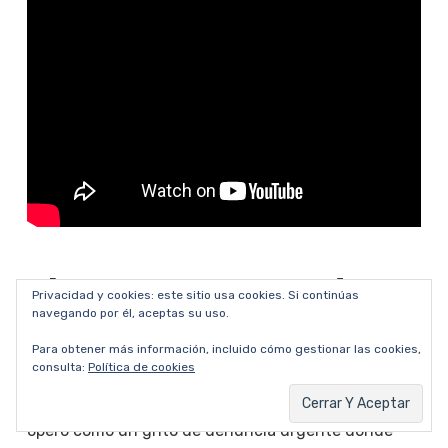
El arte como narrador
Privacidad y cookies: este sitio usa cookies. Si continúas
navegando por él, aceptas su uso.
de lo inenarrable
Para obtener más información, incluido cómo gestionar las cookies,
El análisis de este canon de 50 obras revela una
consulta:
Política de cookies
evolución cultural. En los primeros años, el arte
operó como un grito de denuncia urgente donde