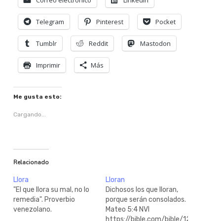
Correo electrónico
LinkedIn
Telegram
Pinterest
Pocket
Tumblr
Reddit
Mastodon
Imprimir
Más
Me gusta esto:
Cargando...
Relacionado
Llora
Lloran
"El que llora su mal, no lo
Dichosos los que lloran,
remedia". Proverbio
porque serán consolados.
venezolano.
Mateo 5:4 NVI
https://bible.com/bible/128/mat.5.