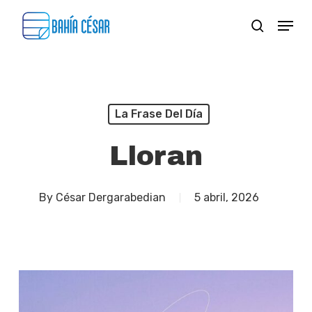
Skip
Menu
search
to
Close
main
Menu
content
La Frase Del Día
Lloran
By
César Dergarabedian
5 abril, 2026