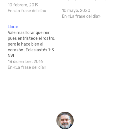
10 febrero, 2019
10 mayo, 2020
En «La frase del día»
En «La frase del día»
Llorar
Vale más llorar que reír;
pues entristece el rostro,
pero le hace bien al
corazón . Eclesiastés 7:3
NVI
http://bible.com/128/ecc.7.3.NVI
18 diciembre, 2016
En «La frase del día»