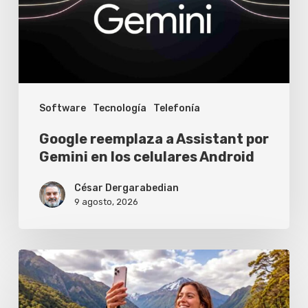
Gemini
en
los
celulares
Software
Tecnología
Telefonía
Android
Google reemplaza a Assistant por
Gemini en los celulares Android
César Dergarabedian
9 agosto, 2026
Los
celulares
que