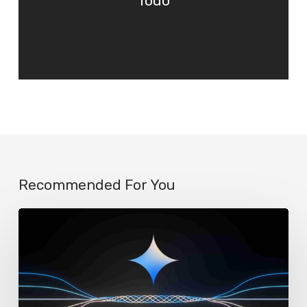
Todo
Recommended For You
Google
reemplaza
a
Assistant
por