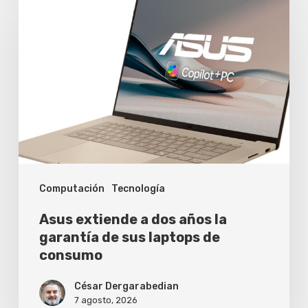
extiende
a
dos
años
la
garantía
de
sus
Computación
Tecnología
laptops
de
Asus extiende a dos años la
consumo
garantía de sus laptops de
consumo
César Dergarabedian
7 agosto, 2026