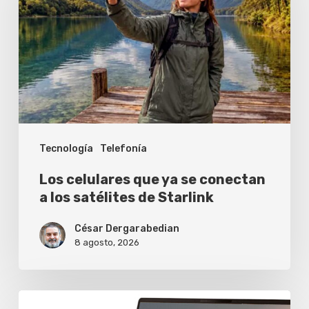
ya
se
conectan
a
los
satélites
Tecnología
Telefonía
de
Starlink
Los celulares que ya se conectan
a los satélites de Starlink
César Dergarabedian
8 agosto, 2026
Asus