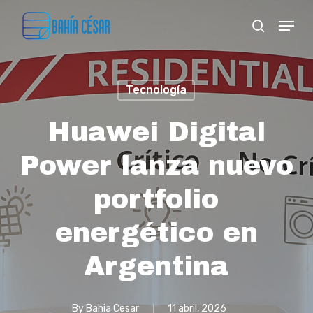
Skip
Menu
search
to
Close
main
Menu
content
Tecnología
Huawei Digital
Power lanza nuevo
portfolio
energético en
Argentina
By
Bahia Cesar
11 abril, 2026