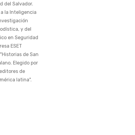
d del Salvador.
 la Inteligencia
Investigación
odística, y del
tico en Seguridad
presa ESET
 "Historias de San
alano. Elegido por
editores de
érica latina".