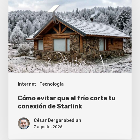
evitar
que
el
frío
corte
tu
conexión
de
Internet
Tecnología
Starlink
Cómo evitar que el frío corte tu
conexión de Starlink
César Dergarabedian
7 agosto, 2026