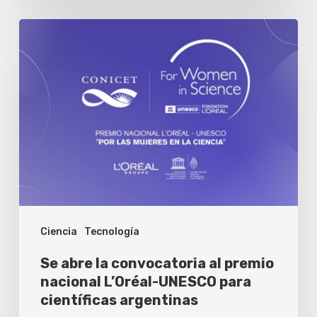
Se
abre
la
convocatoria
al
premio
nacional
L’Oréal-
UNESCO
Ciencia
Tecnología
para
científicas
Se abre la convocatoria al premio
argentinas
nacional L’Oréal-UNESCO para
científicas argentinas