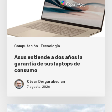
años
la
garantía
de
sus
Computación
Tecnología
laptops
de
Asus extiende a dos años la
consumo
garantía de sus laptops de
consumo
César Dergarabedian
7 agosto, 2026
Cómo