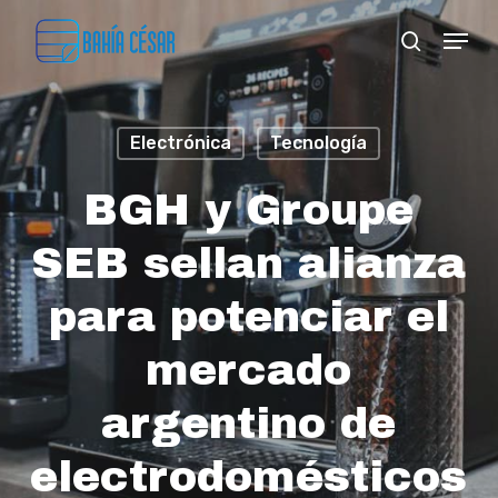
Skip
Menu
search
to
Close
main
Menu
content
Electrónica
Tecnología
BGH y Groupe
SEB sellan alianza
para potenciar el
mercado
argentino de
electrodomésticos