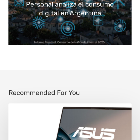
Personal analiza el consumo
digital en Argentina
Recommended For You
Asus
extiende
a
dos