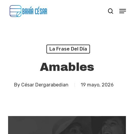
Skip
Menu
search
to
Close
main
Menu
content
La Frase Del Día
Amables
By
César Dergarabedian
19 mayo, 2026