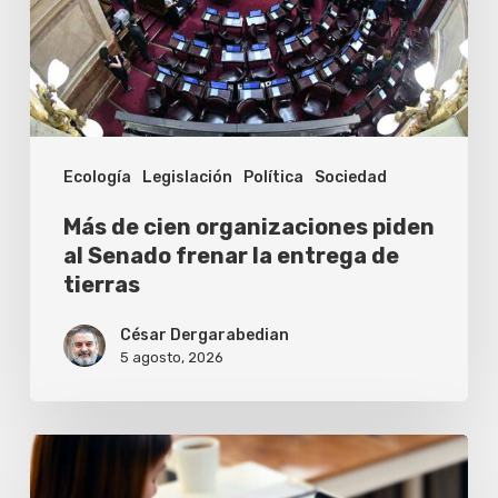
piden
al
Senado
frenar
la
Ecología
Legislación
Política
Sociedad
entrega
de
Más de cien organizaciones piden
tierras
al Senado frenar la entrega de
tierras
César Dergarabedian
5 agosto, 2026
Cómo
conseguir