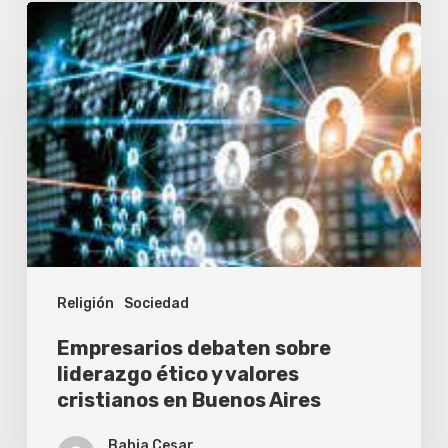
Empresarios
debaten
sobre
liderazgo
ético
y
valores
cristianos
en
Religión
Sociedad
Buenos
Aires
Empresarios debaten sobre
liderazgo ético y valores
cristianos en Buenos Aires
Bahia Cesar