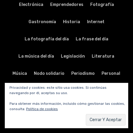
Electrónica
Emprendedores
Fotografía
Gastronomía
Historia
Internet
La fotografía del día
La frase del día
La música del día
Legislación
Literatura
Música
Nodo solidario
Periodismo
Personal
Privacidad y cookies: este sitio usa cookies. Si continúas
Política
Publicidad
Relaciones públicas
navegando por él, aceptas su uso.
Para obtener más información, incluido cómo gestionar las cookies,
Religión
Salud
Seguridad
Sin categoría
consulta:
Política de cookies
Sociedad
Software
Sorteos y promociones