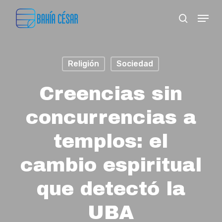
Skip
Menu
search
to
Close
main
Menu
content
Religión
Sociedad
Creencias sin
concurrencias a
templos: el
cambio espiritual
que detectó la
UBA