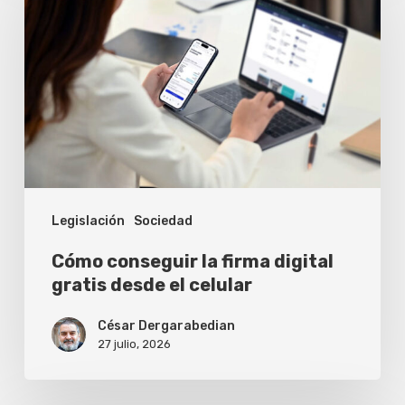
la
firma
digital
gratis
desde
el
celular
Legislación
Sociedad
Cómo conseguir la firma digital
gratis desde el celular
César Dergarabedian
27 julio, 2026