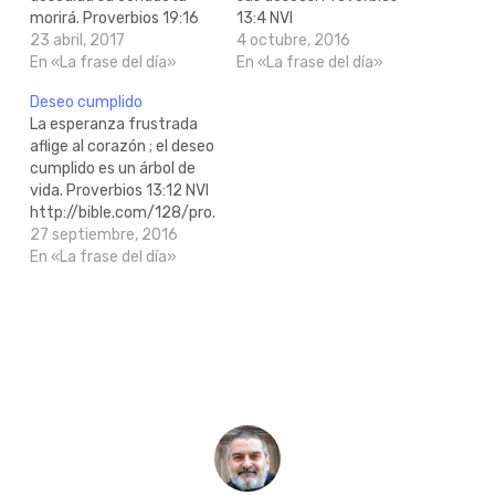
morirá. Proverbios 19:16
13:4 NVI
NVI
23 abril, 2017
http://bible.com/128/pro.13.4.NVI
4 octubre, 2016
http://bible.com/128/pro.19.16.NVI
En «La frase del día»
En «La frase del día»
Deseo cumplido
La esperanza frustrada
aflige al corazón ; el deseo
cumplido es un árbol de
vida. Proverbios 13:12 NVI
http://bible.com/128/pro.13.12.NVI
27 septiembre, 2016
En «La frase del día»