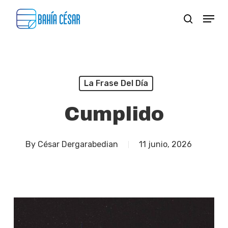
Skip
Menu
search
to
Close
main
Menu
content
La Frase Del Día
Cumplido
By
César Dergarabedian
11 junio, 2026