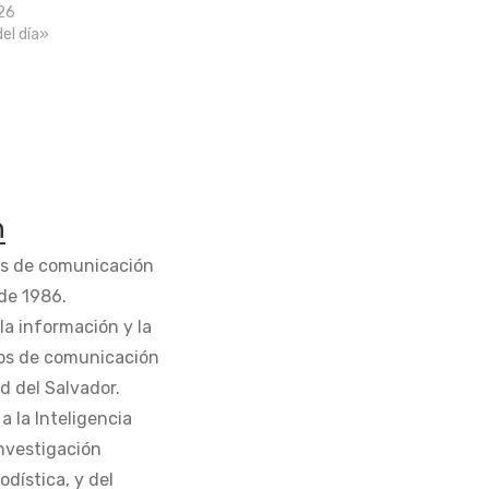
26
del día»
n
os de comunicación
de 1986.
la información y la
os de comunicación
d del Salvador.
 la Inteligencia
Investigación
odística, y del