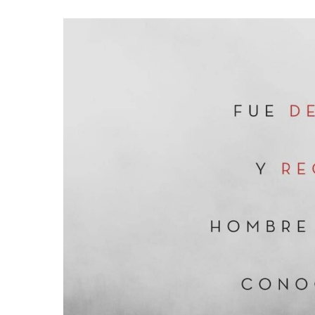
Hit enter to search or ESC to close