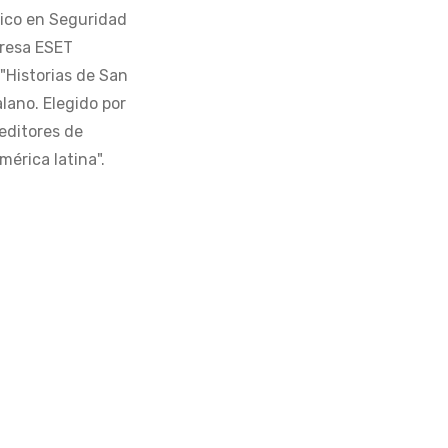
tico en Seguridad
presa ESET
 "Historias de San
alano. Elegido por
editores de
érica latina".