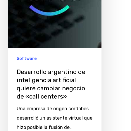
negocio
de
«call
centers»
Software
Desarrollo argentino de
inteligencia artificial
quiere cambiar negocio
de «call centers»
Una empresa de origen cordobés
desarrolló un asistente virtual que
hizo posible la fusión de…