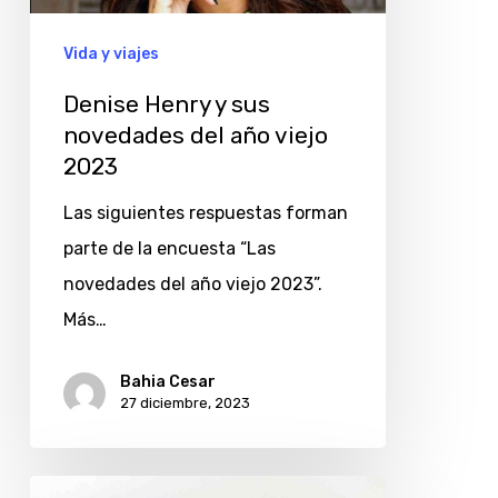
del
año
Vida y viajes
viejo
Denise Henry y sus
2023
novedades del año viejo
2023
Las siguientes respuestas forman
parte de la encuesta “Las
novedades del año viejo 2023”.
Más…
Bahia Cesar
27 diciembre, 2023
for_me: