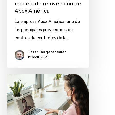
modelo de reinvención de
Apex América
La empresa Apex América, uno de
los principales proveedores de
centros de contactos de la…
César Dergarabedian
12 abril, 2021
20
empresas
tecnológicas
anticipan
los