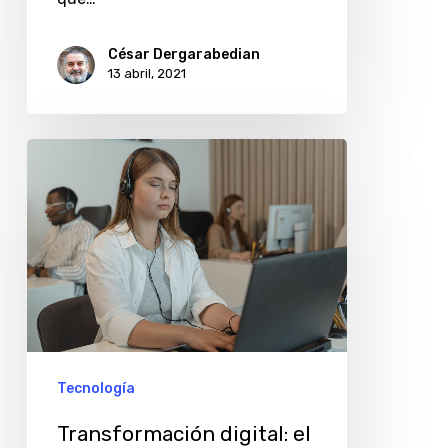
futuro
César Dergarabedian
13 abril, 2021
Transformación
digital:
el
modelo
de
reinvención
de
Apex
Tecnología
América
Transformación digital: el