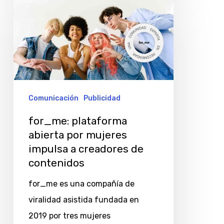
plataforma
abierta
por
mujeres
impulsa
a
Comunicación
Publicidad
creadores
for_me: plataforma
de
abierta por mujeres
contenidos
impulsa a creadores de
contenidos
for_me es una compañía de
viralidad asistida fundada en
2019 por tres mujeres