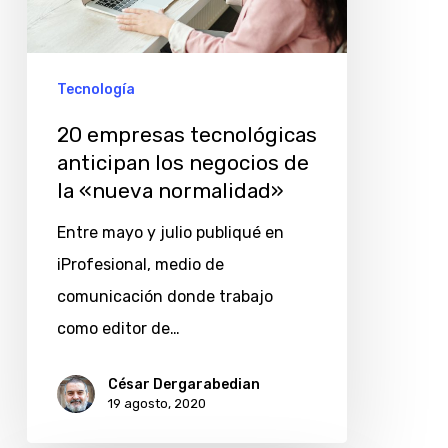
negocios
de
la
Tecnología
«nueva
20 empresas tecnológicas
normalidad»
anticipan los negocios de
la «nueva normalidad»
Entre mayo y julio publiqué en
iProfesional, medio de
comunicación donde trabajo
como editor de…
César Dergarabedian
19 agosto, 2020