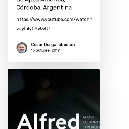
Córdoba, Argentina
https://www.youtube.com/watch?
v=yloly09W34U
César Dergarabedian
13 octubre, 2019
Desarrollo
argentino
de
inteligencia
artificial
quiere
cambiar