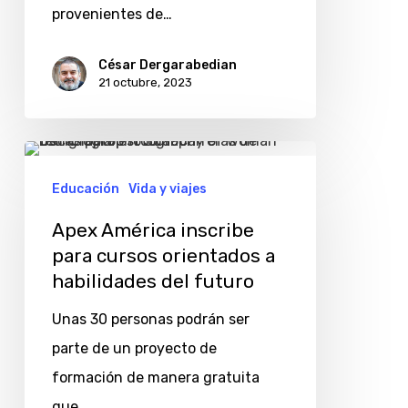
provenientes de…
César Dergarabedian
21 octubre, 2023
Apex
América
Educación
Vida y viajes
inscribe
Apex América inscribe
para
para cursos orientados a
cursos
habilidades del futuro
orientados
Unas 30 personas podrán ser
a
parte de un proyecto de
habilidades
formación de manera gratuita
del
que…