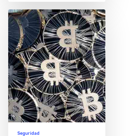
Delincuentes
renuevan
su
arsenal
para
robar
criptomonedas
Seguridad