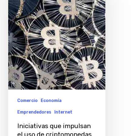
impulsan
el
uso
de
criptomonedas
en
la
Argentina
Comercio
Economía
Emprendedores
Internet
Iniciativas que impulsan
el uso de criptomonedas