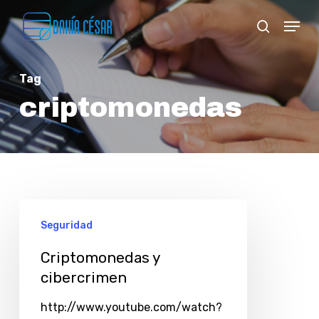
Skip
Menu
search
to
Close
main
Menu
Tag
content
criptomonedas
Seguridad
Criptomonedas y
cibercrimen
http://www.youtube.com/watch?