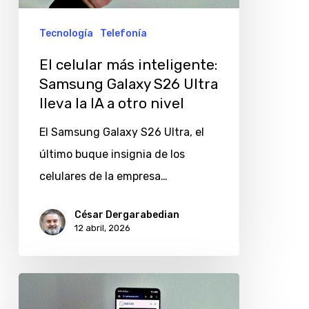
Galaxy
S26
Tecnología
Telefonía
Ultra
El celular más inteligente:
lleva
Samsung Galaxy S26 Ultra
la
lleva la IA a otro nivel
IA
El Samsung Galaxy S26 Ultra, el
a
último buque insignia de los
otro
celulares de la empresa…
nivel
César Dergarabedian
12 abril, 2026
Samsung
redefine