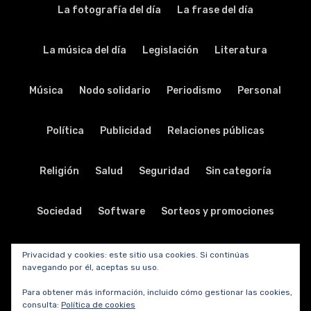
La fotografía del día
La frase del día
La música del día
Legislación
Literatura
Música
Nodo solidario
Periodismo
Personal
Política
Publicidad
Relaciones públicas
Religión
Salud
Seguridad
Sin categoría
Sociedad
Software
Sorteos y promociones
Tabletas
Teatro
Tecnología
Privacidad y cookies: este sitio usa cookies. Si continúas
navegando por él, aceptas su uso.
Telecomunicaciones
Telefonía
Trabajo
Para obtener más información, incluido cómo gestionar las cookies,
consulta:
Política de cookies