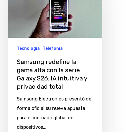
la
gama
alta
con
la
Tecnología
Telefonía
serie
Samsung redefine la
Galaxy
gama alta con la serie
S26:
Galaxy S26: IA intuitiva y
IA
privacidad total
intuitiva
Samsung Electronics presentó de
y
forma oficial su nueva apuesta
privacidad
para el mercado global de
total
dispositivos…