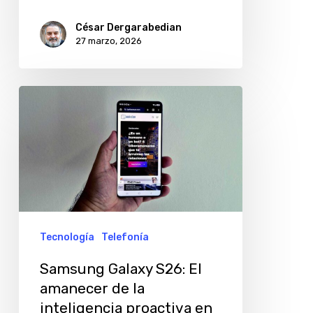
César Dergarabedian
27 marzo, 2026
Samsung
Galaxy
S26:
El
amanecer
de
la
Tecnología
Telefonía
inteligencia
Samsung Galaxy S26: El
proactiva
amanecer de la
en
inteligencia proactiva en