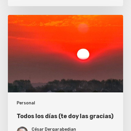
Todos
los
días
(te
doy
las
gracias)
Personal
Todos los días (te doy las gracias)
César Dergarabedian