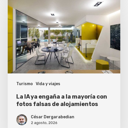
La
IA
ya
engaña
a
la
mayoría
con
fotos
Turismo
Vida y viajes
falsas
de
La IA ya engaña a la mayoría con
alojamientos
fotos falsas de alojamientos
César Dergarabedian
2 agosto, 2026