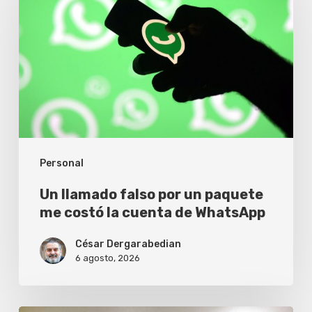
falso
por
un
paquete
me
costó
la
Personal
cuenta
de
Un llamado falso por un paquete
WhatsApp
me costó la cuenta de WhatsApp
César Dergarabedian
6 agosto, 2026