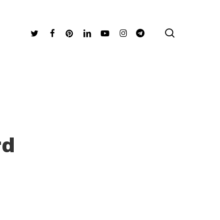
search
Twitter
Facebook
Pinterest
Linkedin
Youtube
Instagram
Telegram
rd