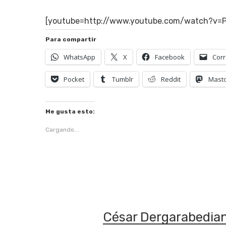
[youtube=http://www.youtube.com/watch?
Para compartir
WhatsApp
X
Facebook
Corr
Pocket
Tumblr
Reddit
Mast
Me gusta esto:
Cargando...
Hit enter to search or ESC to close
César Dergarabedia