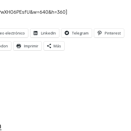
v=PwXHO6PEsfU&w=640&h=360]
eo electrónico
LinkedIn
Telegram
Pinterest
odon
Imprimir
Más
n