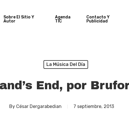
Sobre El Sitio Y
Agenda
Contacto Y
Autor
TIC
Publicidad
La Música Del Día
and’s End, por Brufo
By
César Dergarabedian
7 septiembre, 2013