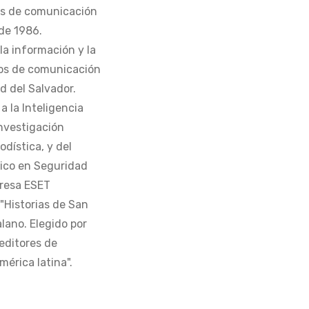
os de comunicación
de 1986.
la información y la
os de comunicación
d del Salvador.
 la Inteligencia
Investigación
odística, y del
tico en Seguridad
presa ESET
 "Historias de San
alano. Elegido por
editores de
érica latina".