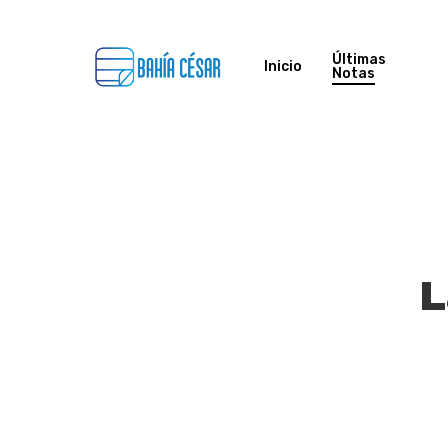
Skip
to
Últimas
Inicio
Notas
main
content
L