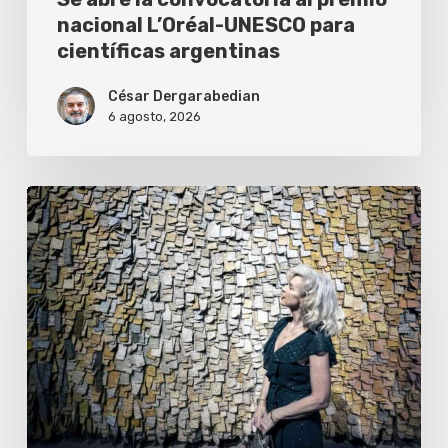
argentinas
nacional L’Oréal-UNESCO para
científicas argentinas
César Dergarabedian
6 agosto, 2026
ICBC
Argentina
en
MALBA:
Inauguración
de
«Olga
de