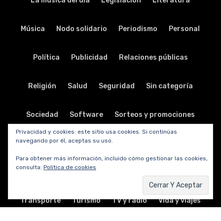
La música del día
Legislación
Literatura
Música
Nodo solidario
Periodismo
Personal
Política
Publicidad
Relaciones públicas
Religión
Salud
Seguridad
Sin categoría
Sociedad
Software
Sorteos y promociones
Privacidad y cookies: este sitio usa cookies. Si continúas
navegando por él, aceptas su uso.
Tabletas
Teatro
Tecnología
Para obtener más información, incluido cómo gestionar las cookies,
consulta:
Política de cookies
Telecomunicaciones
Telefonía
Trabajo
Transporte
Turismo
TV y radio
Vida y viajes