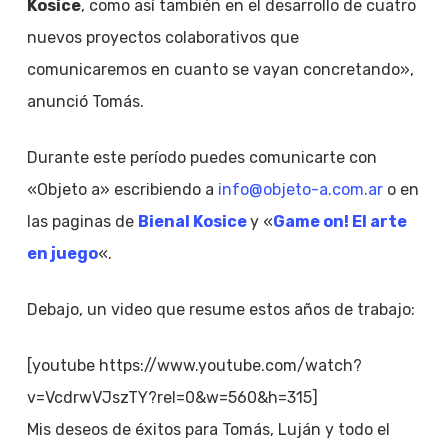
Kosice
, como así también en el desarrollo de cuatro
nuevos proyectos colaborativos que
comunicaremos en cuanto se vayan concretando»,
anunció Tomás.
Durante este período puedes comunicarte con
«Objeto a» escribiendo a
info@objeto-a.com.ar
o en
las paginas de
Bienal Kosice
y «
Game on! El arte
en juego
«.
Debajo, un video que resume estos años de trabajo:
[youtube https://www.youtube.com/watch?
v=VcdrwVJszTY?rel=0&w=560&h=315]
Mis deseos de éxitos para Tomás, Luján y todo el