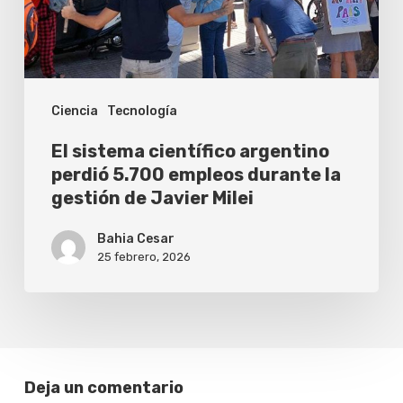
empleos
durante
la
Ciencia
Tecnología
gestión
de
El sistema científico argentino
Javier
perdió 5.700 empleos durante la
gestión de Javier Milei
Milei
Bahia Cesar
25 febrero, 2026
Deja un comentario