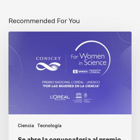
Recommended For You
Se
abre
la
convocatoria
al
premio
nacional
L’Oréal-
UNESCO
Ciencia
Tecnología
para
científicas
Se abre la convocatoria al premio