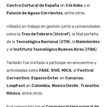
Centro Cultural de España
en
Córdoba
y el
Palacio de Aguas Corrientes
, entre otros.
«Objeto a» trabajo en gestión junto a universidades
como la
Tres de Febrero
(
Untref
), la filial porteña
de la
Tecnológica Nacional
(
UTN
), la
Maimónides
y el
Instituto Tecnológico Buenos Aires
(
ITBA
).
También fue invitado a participar en encuentros y
actividades como
FASE
,
SIVE
,
MICA
, el
Festival
Cervantino
,
Espacio Enter
en
Canarias
,
LoopFest
en
Colombia
,
Mexico DevHr
,
Transitio
México
, entre otros.
Fue convocado por el
Congreso Internacional de