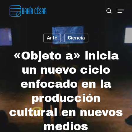
Skip
Menu
search
to
Close
main
Menu
content
Arte
Ciencia
«Objeto a» inicia
un nuevo ciclo
enfocado en la
producción
cultural en nuevos
medios