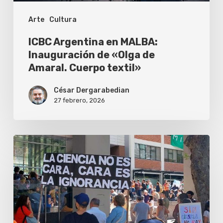
Amaral.
Arte
Cultura
Cuerpo
textil»
ICBC Argentina en MALBA:
Inauguración de «Olga de
Amaral. Cuerpo textil»
César Dergarabedian
27 febrero, 2026
El
sistema
científico
argentino
perdió
5.700