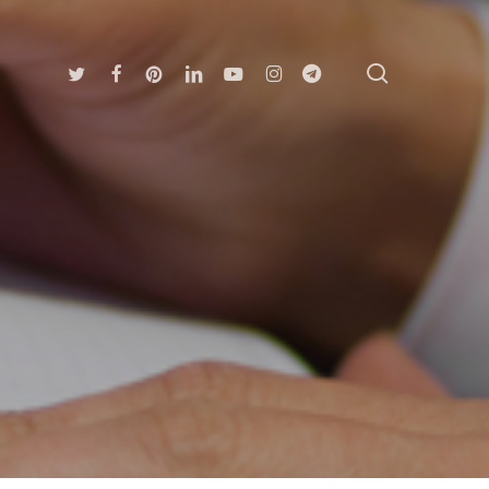
search
Twitter
Facebook
Pinterest
Linkedin
Youtube
Instagram
Telegram