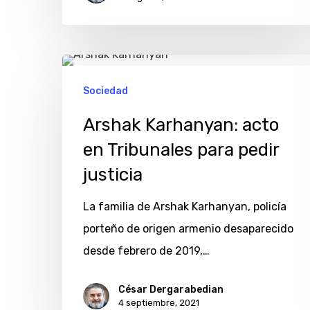
Arshak
Karhanyan:
Sociedad
acto
Arshak Karhanyan: acto
en
en Tribunales para pedir
Tribunales
justicia
para
pedir
La familia de Arshak Karhanyan, policía
justicia
porteño de origen armenio desaparecido
desde febrero de 2019,…
César Dergarabedian
4 septiembre, 2021