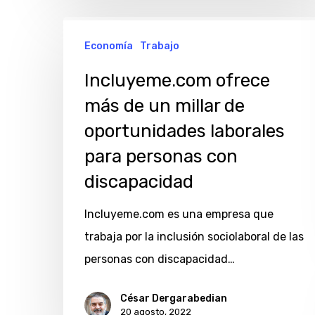
Incluyeme.com
Economía
Trabajo
ofrece
más
Incluyeme.com ofrece
de
más de un millar de
un
oportunidades laborales
millar
para personas con
de
discapacidad
oportunidades
laborales
Incluyeme.com es una empresa que
para
trabaja por la inclusión sociolaboral de las
personas
personas con discapacidad…
con
discapacidad
César Dergarabedian
20 agosto, 2022