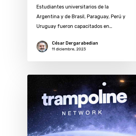
Estudiantes universitarios de la
Argentina y de Brasil, Paraguay, Perú y
Uruguay fueron capacitados en…
César Dergarabedian
11 diciembre, 2023
Trampoline
Network:
una
plaza
de
negocios