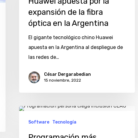
Huawei apuesta por la
la
expansión de la fibra
expansión
óptica en la Argentina
de
la
El gigante tecnológico chino Huawei
fibra
apuesta en la Argentina al despliegue de
óptica
las redes de…
en
la
César Dergarabedian
15 noviembre, 2022
Argentina
Programación
más
Software
Tecnología
accesible
Programación más