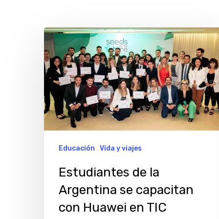
Estudiantes
de
la
Argentina
se
capacitan
con
Huawei
Educación
Vida y viajes
en
Estudiantes de la
TIC
Argentina se capacitan
Hit enter to search or ESC to close
con Huawei en TIC