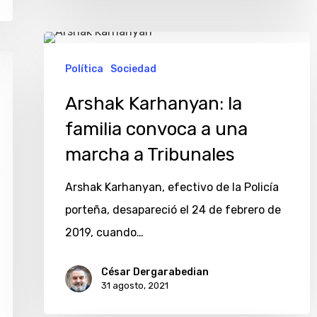
Arshak
Karhanyan:
Política
Sociedad
la
Arshak Karhanyan: la
familia
familia convoca a una
convoca
marcha a Tribunales
a
una
Arshak Karhanyan, efectivo de la Policía
marcha
porteña, desapareció el 24 de febrero de
a
2019, cuando…
Tribunales
César Dergarabedian
31 agosto, 2021