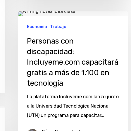
Personas
con
Economía
Trabajo
discapacidad:
Personas con
Incluyeme.com
discapacidad:
capacitará
Incluyeme.com capacitará
gratis
gratis a más de 1.100 en
a
más
tecnología
de
La plataforma Incluyeme.com lanzó junto
1.100
a la Universidad Tecnológica Nacional
en
(UTN) un programa para capacitar…
tecnología