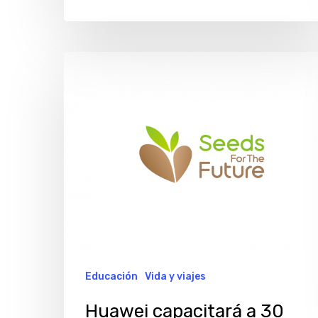
Huawei
capacitará
a
30
estudiantes
argentinos
en
telecomunicaciones
Educación
Vida y viajes
Huawei capacitará a 30