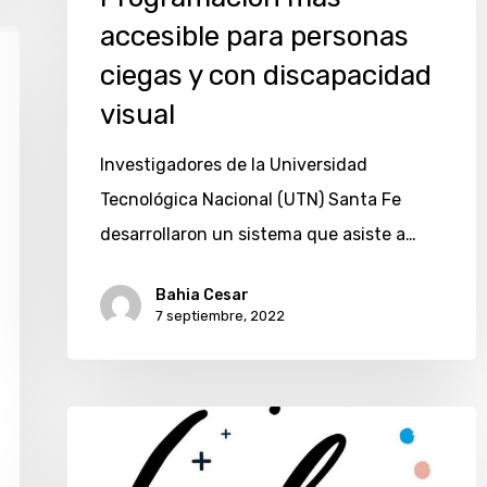
para
accesible para personas
personas
ciegas y con discapacidad
ciegas
visual
y
con
Investigadores de la Universidad
discapacidad
Tecnológica Nacional (UTN) Santa Fe
visual
desarrollaron un sistema que asiste a…
Bahia Cesar
7 septiembre, 2022
Nodo
solidario: