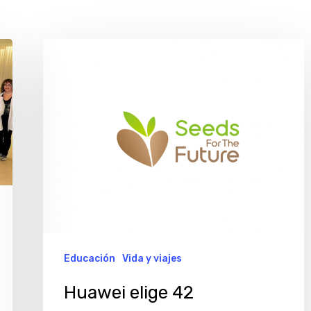
Huawei
elige
42
estudiantes
argentinos
para
capacitarlos
en
telecomunicaciones
Educación
Vida y viajes
Huawei elige 42