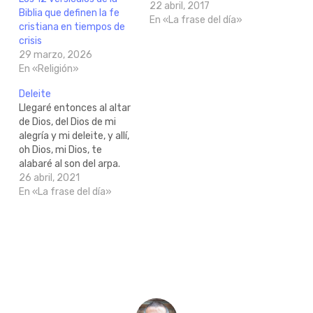
http://bible.com/128/pro.19.17.NVI
22 abril, 2017
Biblia que definen la fe
En «La frase del día»
cristiana en tiempos de
crisis
29 marzo, 2026
En «Religión»
Deleite
Llegaré entonces al altar
de Dios, del Dios de mi
alegría y mi deleite, y allí,
oh Dios, mi Dios, te
alabaré al son del arpa.
Salmo 43:4 NVI
26 abril, 2021
https://bible.com/bible/128/psa.43.4.NVI
En «La frase del día»