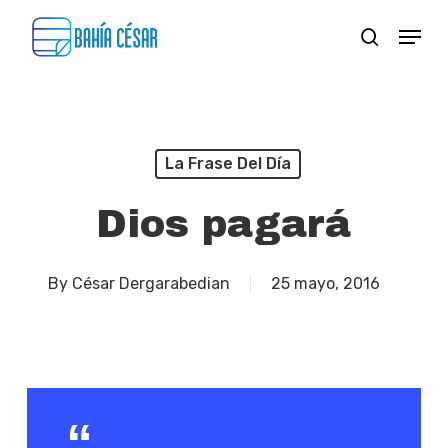
Skip
Menu
search
to
Close
main
Menu
content
La Frase Del Día
Dios pagará
By
César Dergarabedian
25 mayo, 2016