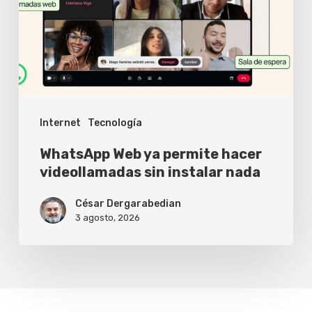
hacer
videollamadas
sin
instalar
nada
Internet
Tecnología
WhatsApp Web ya permite hacer
videollamadas sin instalar nada
César Dergarabedian
3 agosto, 2026