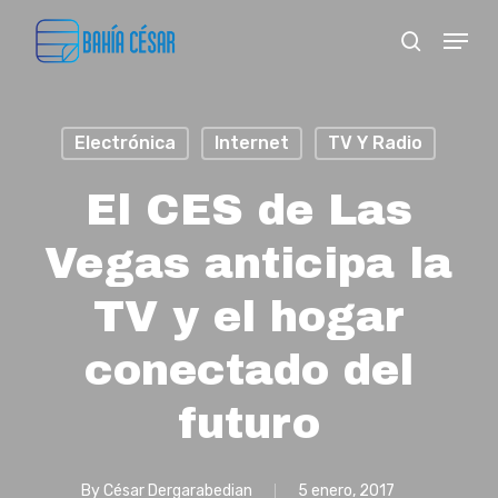
Skip
Menu
search
to
Close
main
Menu
content
Electrónica
Internet
TV Y Radio
El CES de Las
Vegas anticipa la
TV y el hogar
conectado del
futuro
By
César Dergarabedian
5 enero, 2017