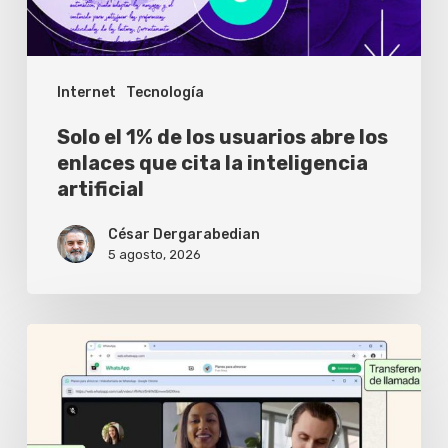
los
enlaces
Internet
Tecnología
que
cita
Solo el 1% de los usuarios abre los
la
enlaces que cita la inteligencia
artificial
inteligencia
artificial
César Dergarabedian
5 agosto, 2026
WhatsApp
Web
ya
permite