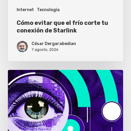
de
Internet
Tecnología
Starlink
Cómo evitar que el frío corte tu
conexión de Starlink
César Dergarabedian
7 agosto, 2026
Solo
el
1%
de
los
usuarios
abre