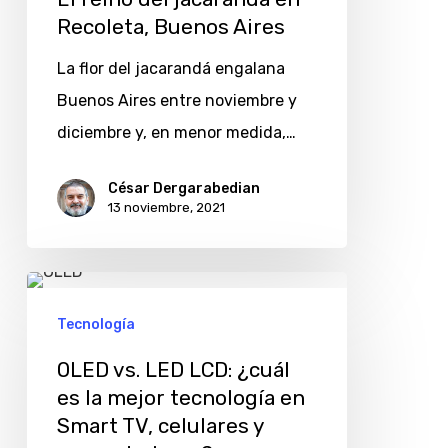
Recoleta, Buenos Aires
La flor del jacarandá engalana
Buenos Aires entre noviembre y
diciembre y, en menor medida,…
César Dergarabedian
13 noviembre, 2021
OLED
vs.
Tecnología
LED
OLED vs. LED LCD: ¿cuál
LCD:
es la mejor tecnología en
¿cuál
Smart TV, celulares y
es