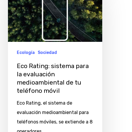
Rating:
sistema
para
la
evaluación
medioambiental
Ecología
Sociedad
de
Eco Rating: sistema para
tu
la evaluación
teléfono
medioambiental de tu
móvil
teléfono móvil
Eco Rating, el sistema de
evaluación medioambiental para
teléfonos móviles, se extiende a 8
operadores…