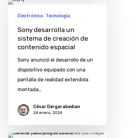
Sony
desarrolla
Electrónica
Tecnología
un
Sony desarrolla un
sistema
sistema de creación de
de
contenido espacial
creación
Sony anunció el desarrollo de un
de
dispositivo equipado con una
contenido
pantalla de realidad extendida
espacial
montada…
César Dergarabedian
24 enero, 2024
Celulares