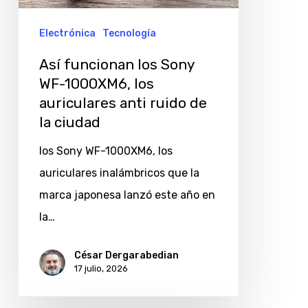
1000XM6,
los
Electrónica
Tecnología
auriculares
Así funcionan los Sony
anti
WF-1000XM6, los
ruido
auriculares anti ruido de
de
la ciudad
la
los Sony WF-1000XM6, los
ciudad
auriculares inalámbricos que la
marca japonesa lanzó este año en
la…
César Dergarabedian
17 julio, 2026