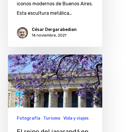
iconos modernos de Buenos Aires.
Esta escultura metálica…
César Dergarabedian
14 noviembre, 2021
El
reino
del
jacarandá
en
Recoleta,
Buenos
Fotografía
Turismo
Vida y viajes
Aires
El reino del jacarandá en