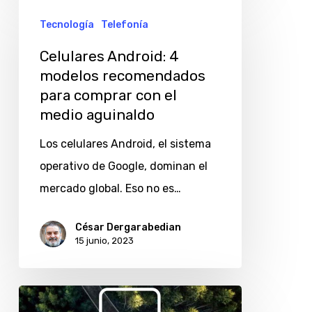
Android:
Tecnología
Telefonía
4
Celulares Android: 4
modelos
modelos recomendados
recomendados
para comprar con el
para
medio aguinaldo
comprar
Los celulares Android, el sistema
con
operativo de Google, dominan el
el
mercado global. Eso no es…
medio
aguinaldo
César Dergarabedian
15 junio, 2023
Eco