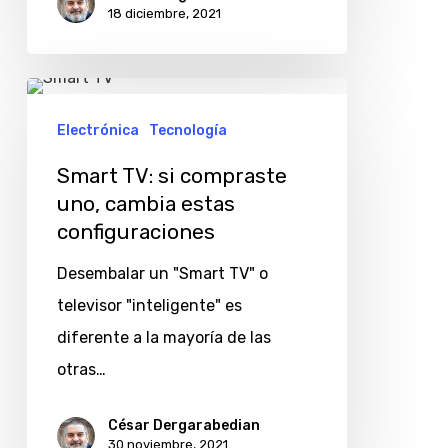
18 diciembre, 2021
Alpha
7
III
Smart
TV:
Electrónica
Tecnología
si
Smart TV: si compraste
compraste
uno, cambia estas
uno,
configuraciones
cambia
Desembalar un "Smart TV" o
estas
televisor "inteligente" es
configuraciones
diferente a la mayoría de las
otras…
César Dergarabedian
30 noviembre, 2021