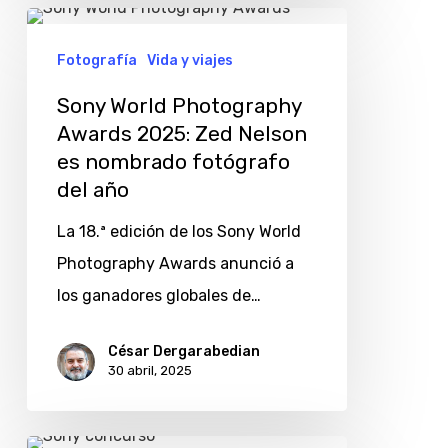
Sony
World
Fotografía
Vida y viajes
Photography
Sony World Photography
Awards
Awards 2025: Zed Nelson
2025:
es nombrado fotógrafo
Zed
del año
Nelson
La 18.ª edición de los Sony World
es
Photography Awards anunció a
nombrado
los ganadores globales de…
fotógrafo
del
César Dergarabedian
30 abril, 2025
año