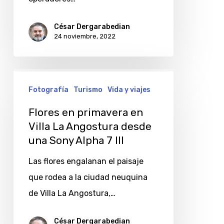
César Dergarabedian
24 noviembre, 2022
Flores
Fotografía
Turismo
Vida y viajes
en
primavera
Flores en primavera en
en
Villa La Angostura desde
una Sony Alpha 7 III
Villa
La
Las flores engalanan el paisaje
Angostura
que rodea a la ciudad neuquina
desde
de Villa La Angostura,…
una
Sony
César Dergarabedian