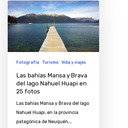
Las
bahías
Mansa
y
Brava
del
lago
Fotografía
Turismo
Vida y viajes
Nahuel
Las bahías Mansa y Brava
Huapi
del lago Nahuel Huapi en
en
25 fotos
25
Las bahías Mansa y Brava del lago
fotos
Nahuel Huapi, en la provincia
patagónica de Neuquén,…