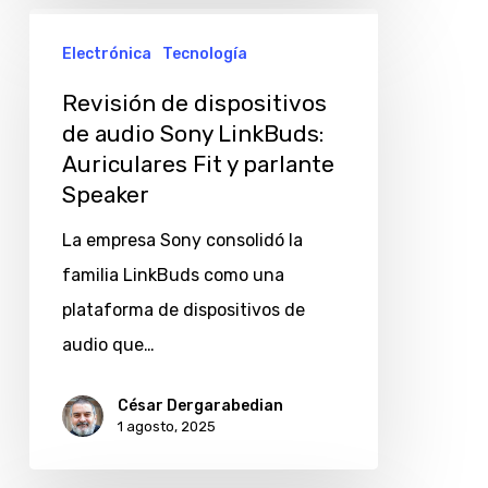
Revisión
Electrónica
Tecnología
de
dispositivos
Revisión de dispositivos
de
de audio Sony LinkBuds:
Auriculares Fit y parlante
audio
Speaker
Sony
LinkBuds:
La empresa Sony consolidó la
Auriculares
familia LinkBuds como una
Fit
plataforma de dispositivos de
y
audio que…
parlante
César Dergarabedian
Speaker
1 agosto, 2025