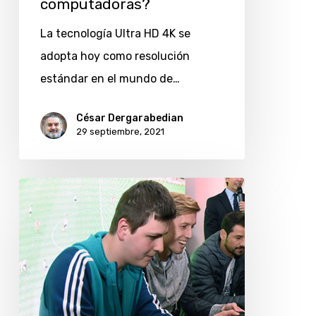
computadoras?
la
La tecnología Ultra HD 4K se
mejor
adopta hoy como resolución
tecnología
estándar en el mundo de…
en
Smart
César Dergarabedian
29 septiembre, 2021
TV,
celulares
y
Las
computadoras?
apuestas
deportivas
llegan
a
los