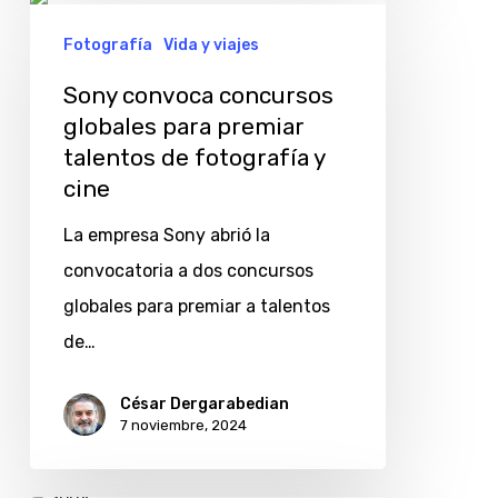
Sony
convoca
Fotografía
Vida y viajes
concursos
Sony convoca concursos
globales
globales para premiar
para
talentos de fotografía y
premiar
cine
talentos
La empresa Sony abrió la
de
convocatoria a dos concursos
fotografía
globales para premiar a talentos
y
de…
cine
César Dergarabedian
7 noviembre, 2024