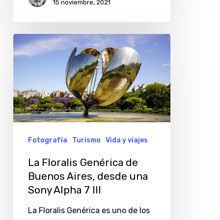
15 noviembre, 2021
La
Floralis
Genérica
de
Buenos
Aires,
desde
Fotografía
Turismo
Vida y viajes
una
La Floralis Genérica de
Sony
Buenos Aires, desde una
Alpha
Sony Alpha 7 III
7
La Floralis Genérica es uno de los
III