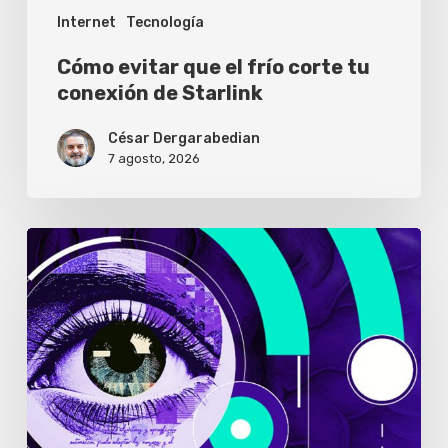
Internet
Tecnología
Starlink
Cómo evitar que el frío corte tu
conexión de Starlink
César Dergarabedian
7 agosto, 2026
Solo
el
1%
de
los
usuarios
abre