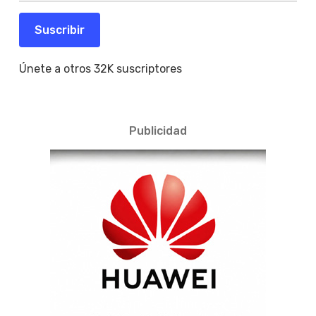
correo
electrónico
Suscribir
Únete a otros 32K suscriptores
Publicidad