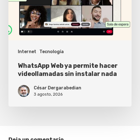
hacer
videollamadas
sin
instalar
nada
Internet
Tecnología
WhatsApp Web ya permite hacer
videollamadas sin instalar nada
César Dergarabedian
3 agosto, 2026
Deja un comentario