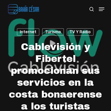
Skip
Menu
search
to
Close
main
Menu
content
Internet
Turismo
TV Y Radio
Cablevisión y
Fibertel
promocionan sus
servicios en la
costa bonaerense
a los turistas