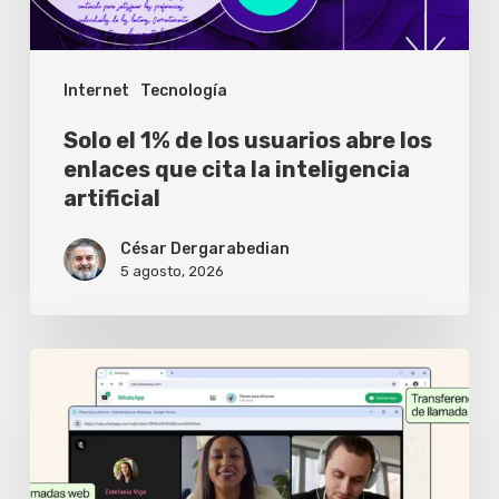
los
enlaces
Internet
Tecnología
que
cita
Solo el 1% de los usuarios abre los
la
enlaces que cita la inteligencia
artificial
inteligencia
artificial
César Dergarabedian
5 agosto, 2026
WhatsApp
Web
ya
permite