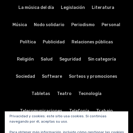
La música del día
Legislación
Literatura
Música
Nodo solidario
Periodismo
Personal
Política
Publicidad
Relaciones públicas
Religión
Salud
Seguridad
Sin categoría
Sociedad
Software
Sorteos y promociones
Tabletas
Teatro
Tecnología
Telecomunicaciones
Telefonía
Trabajo
Privacidad y cookies: este sitio usa cookies. Si continúas
navegando por él, aceptas su uso.
Transporte
Turismo
TV y radio
Vida y viajes
Para obtener más información, incluido cómo gestionar las cookies,