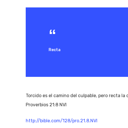
Recta
Torcido es el camino del culpable, pero recta l
Proverbios 21:8 NVI
Hit enter to search or ESC to close
http://bible.com/128/pro.21.8.NVI