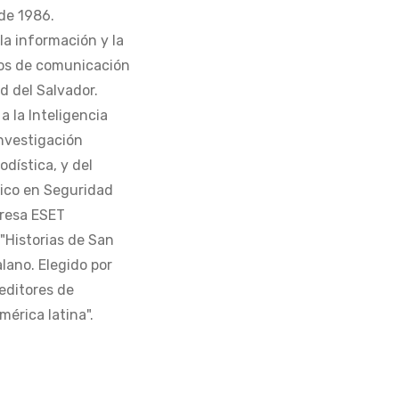
de 1986.
la información y la
os de comunicación
d del Salvador.
 la Inteligencia
Investigación
odística, y del
tico en Seguridad
presa ESET
 "Historias de San
alano. Elegido por
editores de
érica latina".