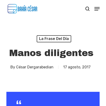
Skip
Menu
search
to
Close
main
Menu
content
La Frase Del Día
Manos diligentes
By
César Dergarabedian
17 agosto, 2017