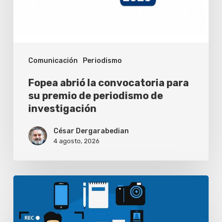
premio
de
periodismo
Comunicación
Periodismo
de
investigación
Fopea abrió la convocatoria para
su premio de periodismo de
investigación
César Dergarabedian
4 agosto, 2026
Periodistas
pierden
habilidades