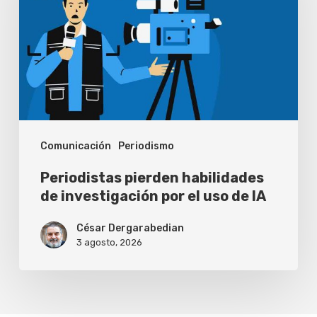
de
investigación
por
el
uso
de
Comunicación
Periodismo
IA
Periodistas pierden habilidades
de investigación por el uso de IA
César Dergarabedian
3 agosto, 2026