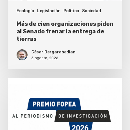
la
Ecología
Legislación
Política
Sociedad
entrega
de
Más de cien organizaciones piden
tierras
al Senado frenar la entrega de
tierras
César Dergarabedian
5 agosto, 2026
Fopea
abrió
la
convocatoria
para
su