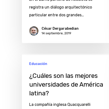
registra un diálogo arquitectónico
particular entre dos grandes…
César Dergarabedian
14 septiembre, 2019
¿Cuáles
Educación
son
las
¿Cuáles son las mejores
mejores
universidades de América
universidades
latina?
de
América
La compañía inglesa Quacquarelli