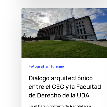
Diálogo
arquitectónico
entre
el
CEC
y
la
Facultad
Fotografía
Turismo
de
Diálogo arquitectónico
Derecho
entre el CEC y la Facultad
de
de Derecho de la UBA
la
UBA
En el barrio porteño de Recoleta se