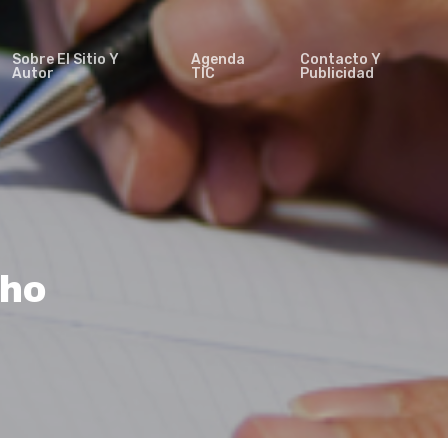
Sobre El Sitio Y
Agenda
Contacto Y
Autor
TIC
Publicidad
cho