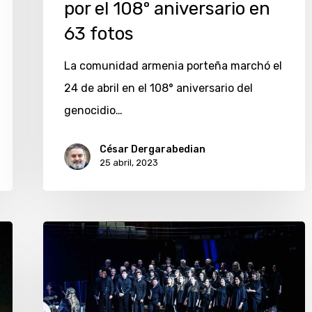
108º
por el 108º aniversario en
aniversario
63 fotos
en
La comunidad armenia porteña marchó el
63
24 de abril en el 108° aniversario del
fotos
genocidio…
César Dergarabedian
25 abril, 2023
El
Coro
Polifónico
Nacional