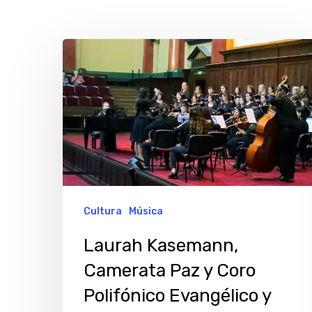
Laurah
Kasemann,
Camerata
Paz
y
Coro
Polifónico
Evangélico
Cultura
Música
y
Laurah Kasemann,
sus
Camerata Paz y Coro
versiones
Hit enter to search or ESC to close
Polifónico Evangélico y
de