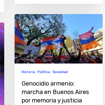
Genocidio
armenio:
marcha
en
Buenos
Aires
por
memoria
Historia
Política
Sociedad
y
Genocidio armenio:
justicia
marcha en Buenos Aires
por memoria y justicia