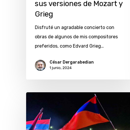
Mozart
sus versiones de Mozart y
y
Grieg
Grieg
Disfruté un agradable concierto con
obras de algunos de mis compositores
preferidos, como Edvard Grieg…
César Dergarabedian
1 junio, 2024
Genocidio
armenio:
marcha
en