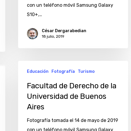
con un teléfono móvil Samsung Galaxy
Buenos
S10+,…
Aires
César Dergarabedian
18 julio, 2019
Facultad
Educación
Fotografía
Turismo
de
Derecho
Facultad de Derecho de la
de
Universidad de Buenos
la
Aires
Universidad
Fotografía tomada el 14 de mayo de 2019
de
con un teléfono móvil Samsung Galaxy
Buenos