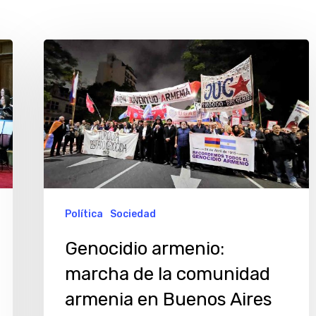
Genocidio
armenio:
marcha
de
la
comunidad
armenia
en
Política
Sociedad
Buenos
Genocidio armenio:
Aires
marcha de la comunidad
por
armenia en Buenos Aires
el