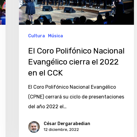
Evangélico
cierra
el
2022
Cultura
Música
en
El Coro Polifónico Nacional
el
Evangélico cierra el 2022
CCK
en el CCK
El Coro Polifónico Nacional Evangélico
(CPNE) cerrará su ciclo de presentaciones
del año 2022 el…
César Dergarabedian
12 diciembre, 2022