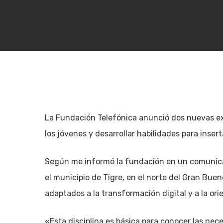
La Fundación Telefónica anunció dos nuevas expe
los jóvenes y desarrollar habilidades para inse
Según me informó la fundación en un comunica
el municipio de Tigre, en el norte del Gran Bueno
adaptados a la transformación digital y a la or
Hit enter to search or ESC to close
«Esta disciplina es básica para conocer las nec