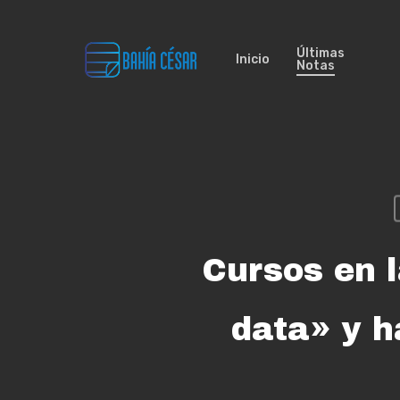
Skip
to
Últimas
Inicio
Notas
main
content
Cursos en 
data» y h