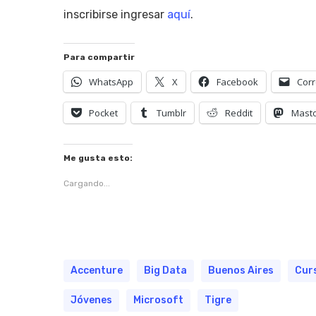
inscribirse ingresar
aquí
.
Para compartir
WhatsApp
X
Facebook
Corr
Pocket
Tumblr
Reddit
Mast
Me gusta esto:
Cargando...
Accenture
Big Data
Buenos Aires
Cur
Jóvenes
Microsoft
Tigre