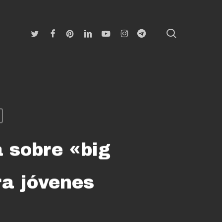
search
Twitter
Facebook
Pinterest
Linkedin
Youtube
Instagram
Telegram
 sobre «big
ra jóvenes