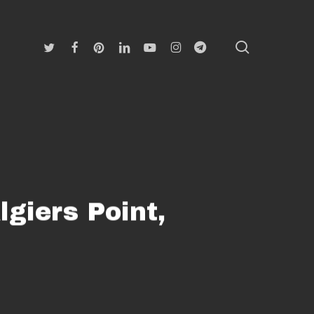
search
Twitter
Facebook
Pinterest
Linkedin
Youtube
Instagram
Telegram
lgiers Point,