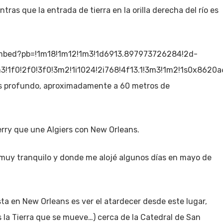
tras que la entrada de tierra en la orilla derecha del río es
mbed?pb=!1m18!1m12!1m3!1d6913.897973726284!2d-
3!1f0!2f0!3f0!3m2!1i1024!2i768!4f13.1!3m3!1m2!1s0x86
 más profundo, aproximadamente a 60 metros de
erry que une Algiers con New Orleans.
o muy tranquilo y donde me alojé algunos días en mayo de
sta en New Orleans es ver el atardecer desde este lugar,
es la Tierra que se mueve…) cerca de la Catedral de San