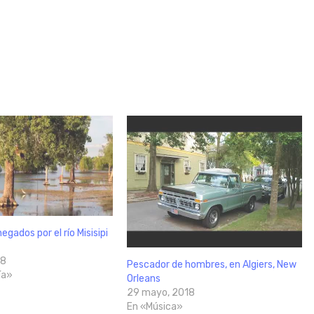
egados por el río Misisipi
18
Pescador de hombres, en Algiers, New
ía»
Orleans
29 mayo, 2018
En «Música»