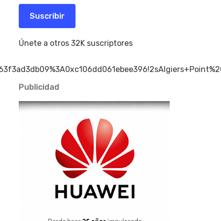
correo
electrónico
Suscribir
Únete a otros 32K suscriptores
20a63f3ad3db09%3A0xc106dd061ebee396!2sAlgiers+Point
Publicidad