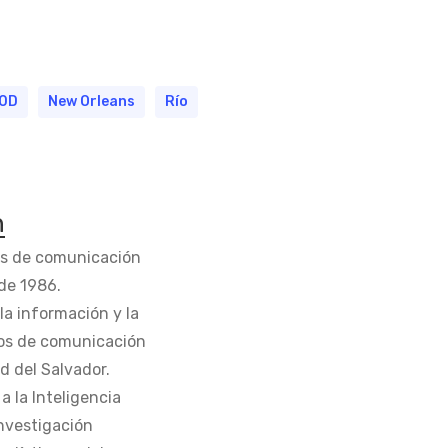
00D
New Orleans
Río
n
os de comunicación
de 1986.
la información y la
os de comunicación
d del Salvador.
 la Inteligencia
Investigación