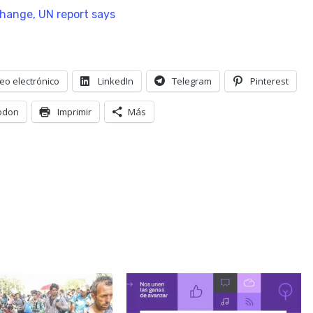
change, UN report says
eo electrónico
LinkedIn
Telegram
Pinterest
odon
Imprimir
Más