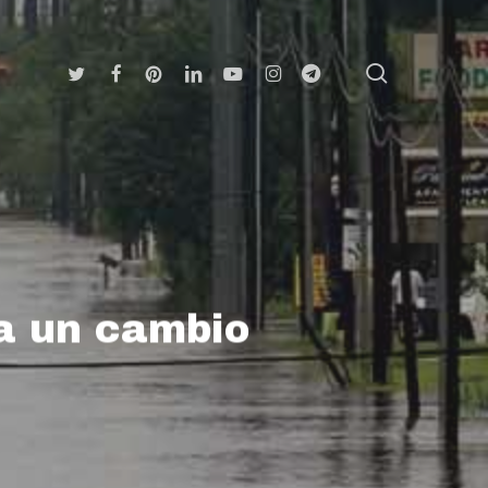
search
Twitter
Facebook
Pinterest
Linkedin
Youtube
Instagram
Telegram
 a un cambio