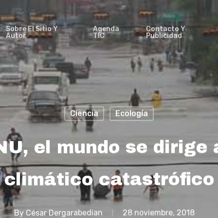
Sobre El Sitio Y
Agenda
Contacto Y
Autor
TIC
Publicidad
Ciencia
Ecología
U, el mundo se dirige
climático catastrófico
By
César Dergarabedian
28 noviembre, 2018