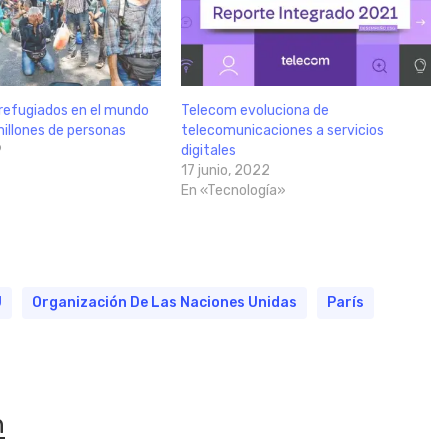
refugiados en el mundo
Telecom evoluciona de
illones de personas
telecomunicaciones a servicios
9
digitales
17 junio, 2022
En «Tecnología»
U
Organización De Las Naciones Unidas
París
n