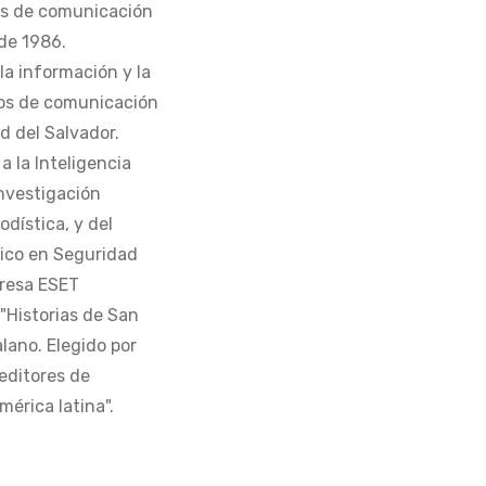
os de comunicación
de 1986.
la información y la
os de comunicación
d del Salvador.
 la Inteligencia
Investigación
odística, y del
tico en Seguridad
presa ESET
 "Historias de San
alano. Elegido por
editores de
érica latina".