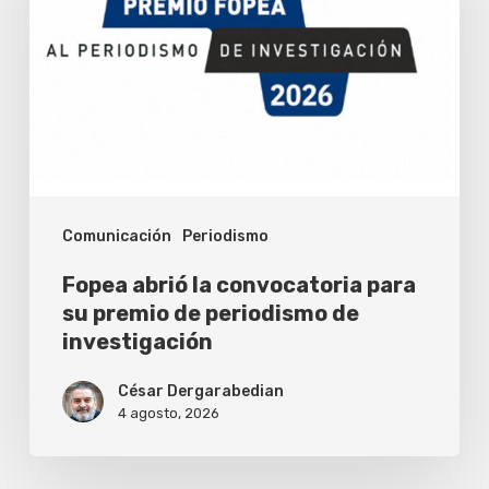
convocatoria
para
su
premio
de
periodismo
Comunicación
Periodismo
de
investigación
Fopea abrió la convocatoria para
su premio de periodismo de
investigación
César Dergarabedian
4 agosto, 2026