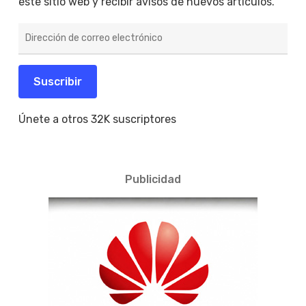
este sitio web y recibir avisos de nuevos artículos.
Dirección
de
correo
electrónico
Suscribir
Únete a otros 32K suscriptores
Publicidad