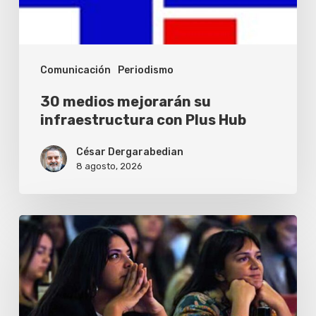
Plus
Hub
Comunicación
Periodismo
30 medios mejorarán su
infraestructura con Plus Hub
César Dergarabedian
8 agosto, 2026
ISOJ
2026
debatirá
el
futuro