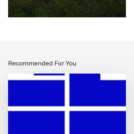
Recommended For You
30
medios
mejorarán
su
infraestructura
con