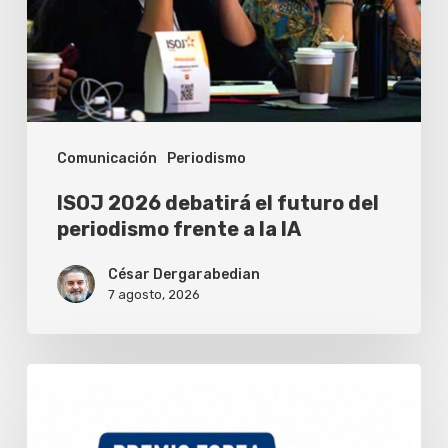
del
periodismo
frente
a
Comunicación
Periodismo
la
IA
ISOJ 2026 debatirá el futuro del
periodismo frente a la IA
César Dergarabedian
7 agosto, 2026
Fopea
abrió
la