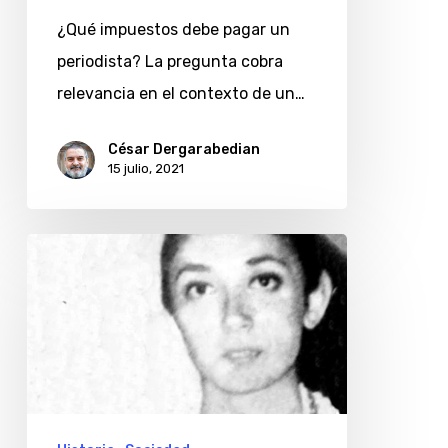
¿Qué impuestos debe pagar un
periodista? La pregunta cobra
relevancia en el contexto de un…
César Dergarabedian
15 julio, 2021
María
Bedoian,
armenia,
periodista
y
desaparecida