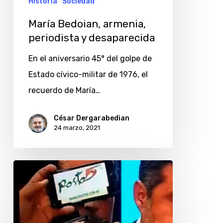
Historia
Sociedad
María Bedoian, armenia,
periodista y desaparecida
En el aniversario 45° del golpe de
Estado cívico-militar de 1976, el
recuerdo de María…
César Dergarabedian
24 marzo, 2021
Dos
botones
de
muestra