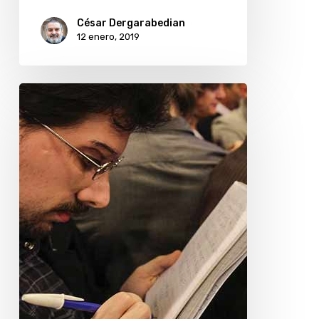
César Dergarabedian
12 enero, 2019
Decálogo
del
periodista,
por
Néstor
Centra