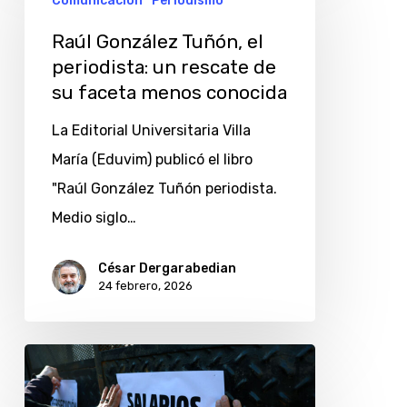
Comunicación
Periodismo
Tuñón,
Raúl González Tuñón, el
el
periodista: un rescate de
periodista:
su faceta menos conocida
un
La Editorial Universitaria Villa
rescate
María (Eduvim) publicó el libro
de
"Raúl González Tuñón periodista.
su
Medio siglo…
faceta
menos
César Dergarabedian
conocida
24 febrero, 2026
7
de