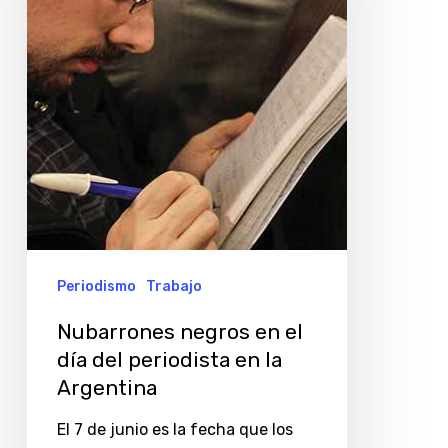
día
del
periodista
en
la
Argentina
Periodismo
Trabajo
Nubarrones negros en el
día del periodista en la
Argentina
El 7 de junio es la fecha que los