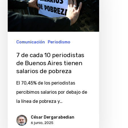
cada
10
periodistas
de
Buenos
Comunicación
Periodismo
Aires
7 de cada 10 periodistas
tienen
de Buenos Aires tienen
salarios
salarios de pobreza
de
El 70,45% de los periodistas
pobreza
percibimos salarios por debajo de
la línea de pobreza y…
César Dergarabedian
6 junio, 2025