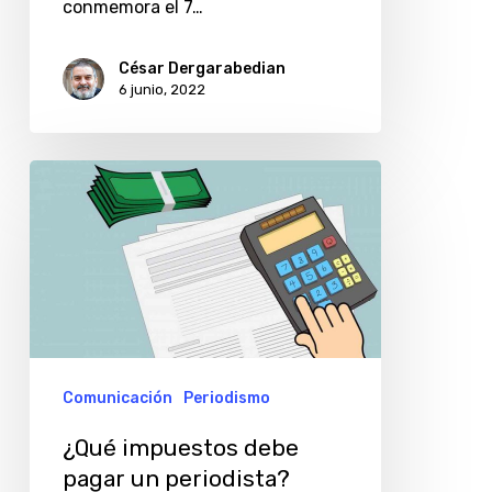
conmemora el 7…
César Dergarabedian
6 junio, 2022
¿Qué
impuestos
debe
pagar
un
periodista?
Comunicación
Periodismo
¿Qué impuestos debe
pagar un periodista?