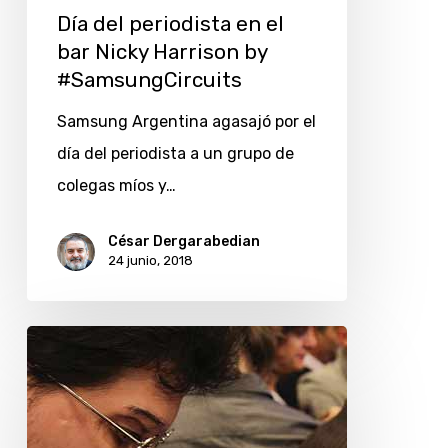
Día del periodista en el
bar Nicky Harrison by
#SamsungCircuits
Samsung Argentina agasajó por el
día del periodista a un grupo de
colegas míos y…
César Dergarabedian
24 junio, 2018
Nubarrones
negros
en
el