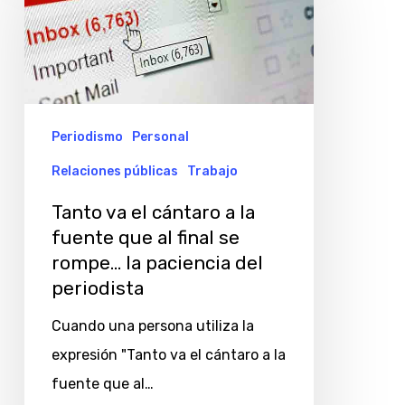
el
cántaro
a
la
fuente
Periodismo
Personal
que
Relaciones públicas
Trabajo
al
Tanto va el cántaro a la
final
fuente que al final se
se
rompe… la paciencia del
rompe…
periodista
la
Cuando una persona utiliza la
paciencia
expresión "Tanto va el cántaro a la
del
fuente que al…
periodista