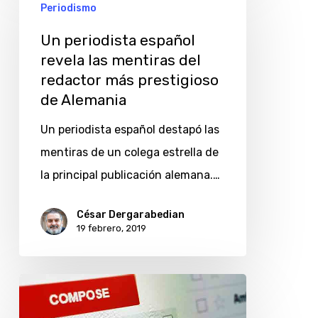
periodista
Periodismo
español
Un periodista español
revela
revela las mentiras del
las
redactor más prestigioso
mentiras
de Alemania
del
Un periodista español destapó las
redactor
mentiras de un colega estrella de
más
la principal publicación alemana.…
prestigioso
de
César Dergarabedian
19 febrero, 2019
Alemania
Tanto
va