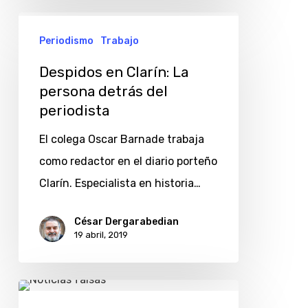
Despidos
Periodismo
Trabajo
en
Clarín:
Despidos en Clarín: La
La
persona detrás del
periodista
persona
detrás
El colega Oscar Barnade trabaja
del
como redactor en el diario porteño
periodista
Clarín. Especialista en historia…
César Dergarabedian
19 abril, 2019
Un