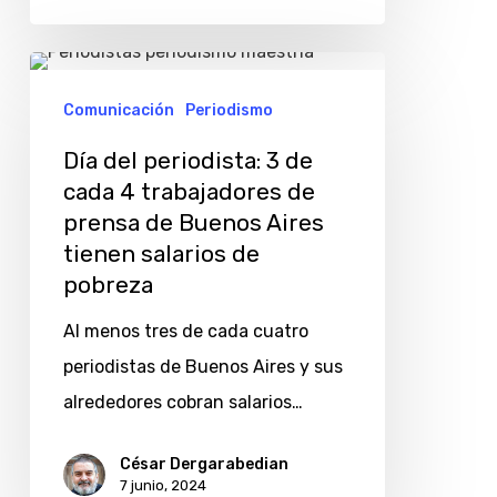
Día
del
Comunicación
Periodismo
periodista:
Día del periodista: 3 de
3
cada 4 trabajadores de
de
prensa de Buenos Aires
cada
tienen salarios de
4
pobreza
trabajadores
Al menos tres de cada cuatro
de
periodistas de Buenos Aires y sus
prensa
alrededores cobran salarios…
de
Buenos
César Dergarabedian
7 junio, 2024
Aires