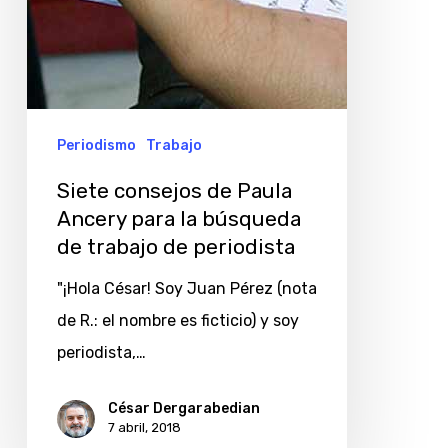
de
trabajo
de
periodista
Periodismo
Trabajo
Siete consejos de Paula
Ancery para la búsqueda
de trabajo de periodista
"¡Hola César! Soy Juan Pérez (nota
de R.: el nombre es ficticio) y soy
periodista,…
César Dergarabedian
7 abril, 2018