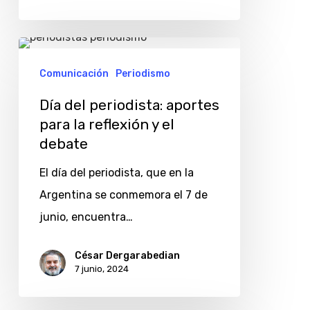
tienen
salarios
Día
de
del
Comunicación
Periodismo
pobreza
periodista:
Día del periodista: aportes
aportes
para la reflexión y el
para
debate
la
El día del periodista, que en la
reflexión
Argentina se conmemora el 7 de
y
junio, encuentra…
el
debate
César Dergarabedian
7 junio, 2024