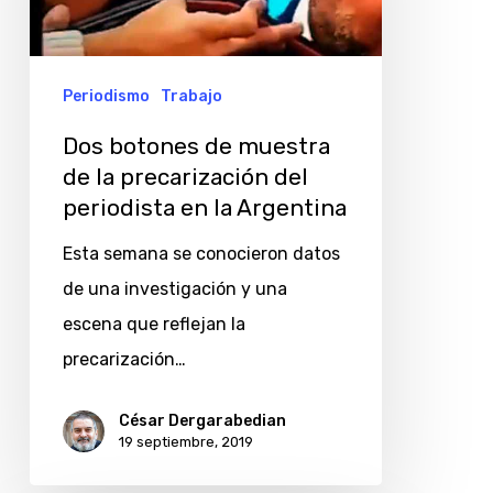
de
la
precarización
Periodismo
Trabajo
del
Dos botones de muestra
periodista
de la precarización del
en
periodista en la Argentina
la
Esta semana se conocieron datos
Argentina
de una investigación y una
escena que reflejan la
precarización…
César Dergarabedian
19 septiembre, 2019