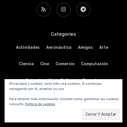
RSS
instagram
telegram
Categories
Actividades
Aeronáutica
Amigos
Arte
Ciencia
Cine
Comercio
Computación
Comunicación
Cultura
Deportes
Privacidad y cookies: este sitio usa cookies. Si continúas
navegando por él, aceptas su uso.
Destacadas
Ecología
Economía
Educación
Para obtener más información, incluido cómo gestionar las cookies,
consulta:
Política de cookies
Electrónica
Emprendedores
Fotografía