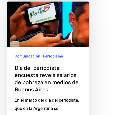
Día
del
periodista:
encuesta
revela
salarios
de
Comunicación
Periodismo
pobreza
Día del periodista:
en
encuesta revela salarios
medios
de pobreza en medios de
de
Buenos Aires
Buenos
En el marco del día del periodista,
Aires
que en la Argentina se