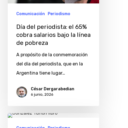
cobra
salarios
Comunicación
Periodismo
bajo
Día del periodista: el 65%
la
cobra salarios bajo la línea
línea
de pobreza
de
A propósito de la conmemoración
pobreza
del día del periodista, que en la
Argentina tiene lugar…
César Dergarabedian
6 junio, 2026
Raúl
González