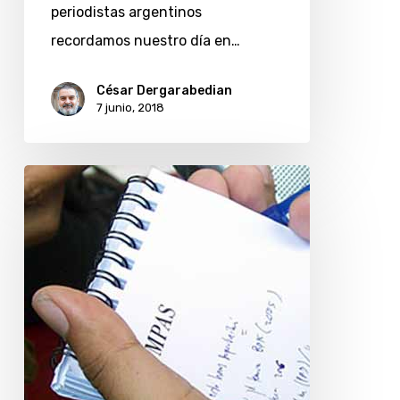
periodistas argentinos
recordamos nuestro día en…
César Dergarabedian
7 junio, 2018
Siete
consejos
de
Paula
Ancery
para
la
búsqueda