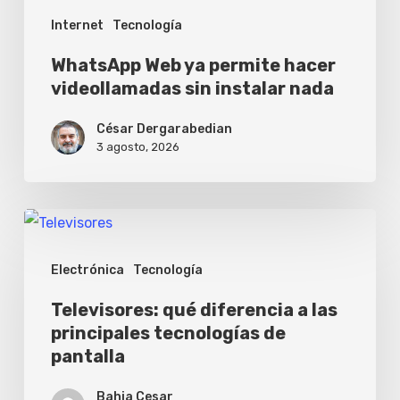
Internet
Tecnología
WhatsApp Web ya permite hacer
videollamadas sin instalar nada
César Dergarabedian
3 agosto, 2026
Televisores:
qué
Electrónica
Tecnología
diferencia
a
Televisores: qué diferencia a las
principales tecnologías de
las
pantalla
principales
tecnologías
Bahia Cesar