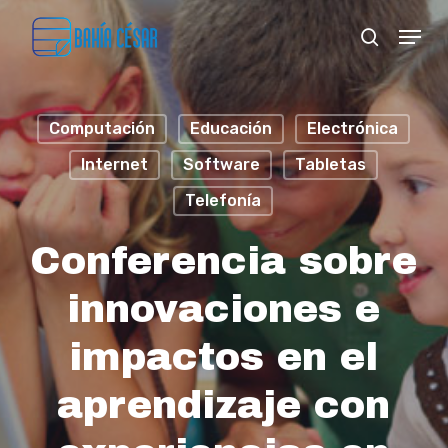
Skip
Menu
search
to
Close
main
Menu
content
Computación
Educación
Electrónica
Internet
Software
Tabletas
Telefonía
Conferencia sobre
innovaciones e
impactos en el
aprendizaje con