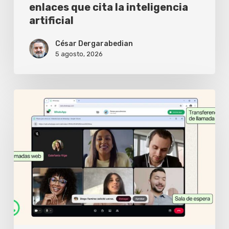
la
enlaces que cita la inteligencia
artificial
inteligencia
artificial
César Dergarabedian
5 agosto, 2026
WhatsApp
Web
ya
permite
hacer
videollamadas
sin
instalar
nada