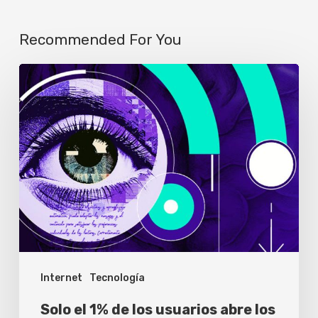
Recommended For You
Solo
el
1%
de
los
usuarios
abre
los
enlaces
Internet
Tecnología
que
cita
Solo el 1% de los usuarios abre los