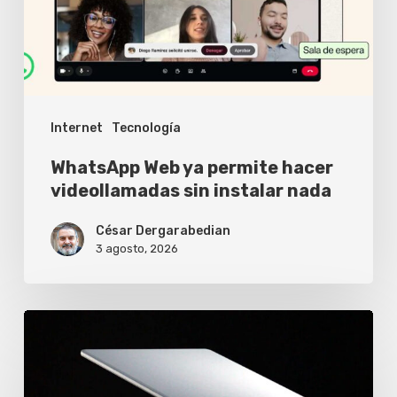
videollamadas
sin
instalar
nada
Internet
Tecnología
WhatsApp Web ya permite hacer
videollamadas sin instalar nada
César Dergarabedian
3 agosto, 2026
Starlink
V5
ya