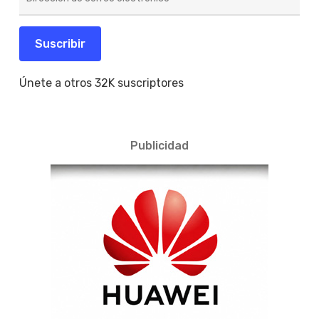
de
correo
electrónico
Suscribir
Únete a otros 32K suscriptores
Publicidad