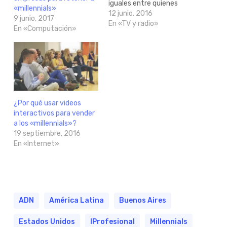
iguales entre quienes
«millennials»
dieron de baja el servicio
12 junio, 2016
9 junio, 2017
("cord cutters") y quienes
En «TV y radio»
En «Computación»
nunca contrataron el
servicio ("cord nevers"),
pero hay diferencias en
función de la
composición
generacional de estos
hogares. En los hogares…
¿Por qué usar videos
interactivos para vender
a los «millennials»?
19 septiembre, 2016
En «Internet»
ADN
América Latina
Buenos Aires
Estados Unidos
IProfesional
Millennials