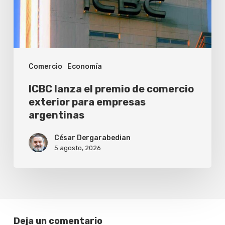
comercio
exterior
para
empresas
Comercio
Economía
argentinas
ICBC lanza el premio de comercio
exterior para empresas
argentinas
César Dergarabedian
5 agosto, 2026
Deja un comentario