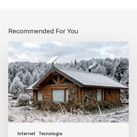
Recommended For You
Cómo
evitar
que
el
frío
corte
tu
conexión
de
Internet
Tecnología
Starlink