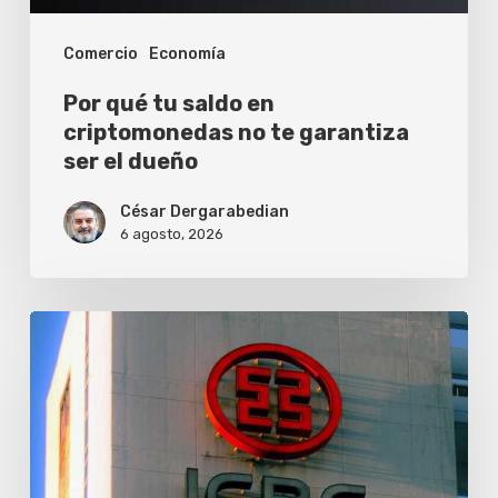
garantiza
Comercio
Economía
ser
el
Por qué tu saldo en
dueño
criptomonedas no te garantiza
ser el dueño
César Dergarabedian
6 agosto, 2026
ICBC
lanza
el
premio
de