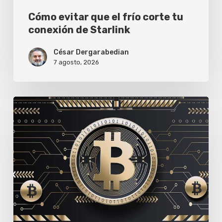
Cómo evitar que el frío corte tu
conexión de Starlink
César Dergarabedian
7 agosto, 2026
Por
qué
tu
saldo
en
criptomonedas
no
te