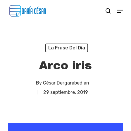
Skip
Menu
search
to
Close
main
Menu
content
La Frase Del Día
Arco iris
By
César Dergarabedian
29 septiembre, 2019