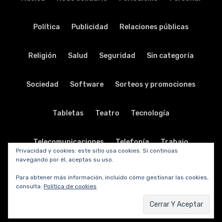
Política
Publicidad
Relaciones públicas
Religión
Salud
Seguridad
Sin categoría
Sociedad
Software
Sorteos y promociones
Tabletas
Teatro
Tecnología
Telecomunicaciones
Telefonía
Trabajo
Privacidad y cookies: este sitio usa cookies. Si continúas
navegando por él, aceptas su uso.
Transporte
Turismo
TV y radio
Vida y viajes
Para obtener más información, incluido cómo gestionar las cookies,
consulta:
Política de cookies