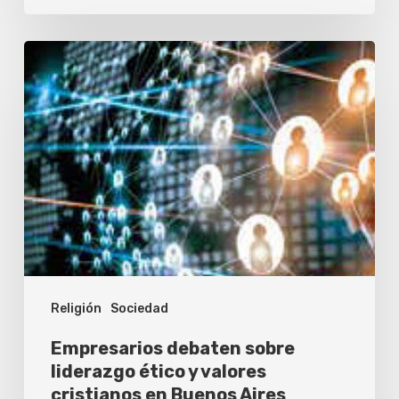
viaje
corto?
Empresarios
debaten
sobre
liderazgo
ético
y
valores
cristianos
en
Religión
Sociedad
Buenos
Aires
Empresarios debaten sobre
liderazgo ético y valores
cristianos en Buenos Aires