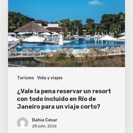
la
pena
reservar
un
resort
con
todo
incluido
Turismo
Vida y viajes
en
Río
¿Vale la pena reservar un resort
de
con todo incluido en Río de
Janeiro para un viaje corto?
Janeiro
para
Bahia Cesar
un
28 julio, 2026