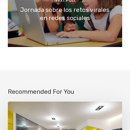
Next Post
Jornada sobre los retos virales
en redes sociales
Recommended For You
La
IA
ya