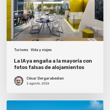
engaña
a
la
mayoría
con
fotos
Turismo
Vida y viajes
falsas
de
La IA ya engaña a la mayoría con
alojamientos
fotos falsas de alojamientos
César Dergarabedian
2 agosto, 2026
¿Vale