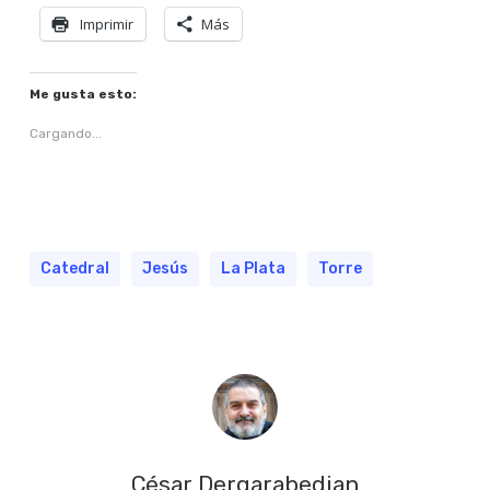
Imprimir
Más
Me gusta esto:
Cargando...
Catedral
Jesús
La Plata
Torre
César Dergarabedian