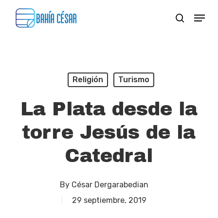
Skip
Menu
search
to
Close
main
Menu
content
Religión
Turismo
La Plata desde la
torre Jesús de la
Catedral
By
César Dergarabedian
29 septiembre, 2019