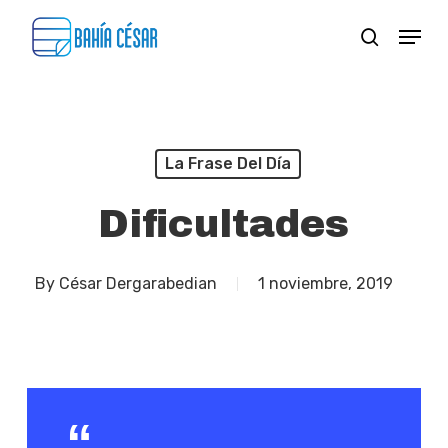
Skip
Menu
search
to
Close
main
Menu
content
La Frase Del Día
Dificultades
By
César Dergarabedian
1 noviembre, 2019