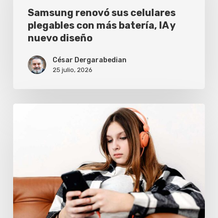
celulares
Samsung renovó sus celulares
plegables con más batería, IA y
plegables
nuevo diseño
con
más
César Dergarabedian
25 julio, 2026
batería,
IA
y
7
nuevo
señales
diseño
de
que
tu
celular
te