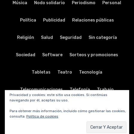
Música
Nodo solidario
Periodismo
Personal
Política
Publicidad
Relaciones públicas
Religión
Salud
Seguridad
Sin categoría
Sociedad
Software
Sorteos y promociones
Tabletas
Teatro
Tecnología
Telecomunicaciones
Telefonía
Trabajo
Privacidad y cookies: este sitio usa cookies. Si continúas
navegando por él, aceptas su uso.
Transporte
Turismo
TV y radio
Vida y viajes
Para obtener más información, incluido cómo gestionar las cookies,
consulta:
Política de cookies