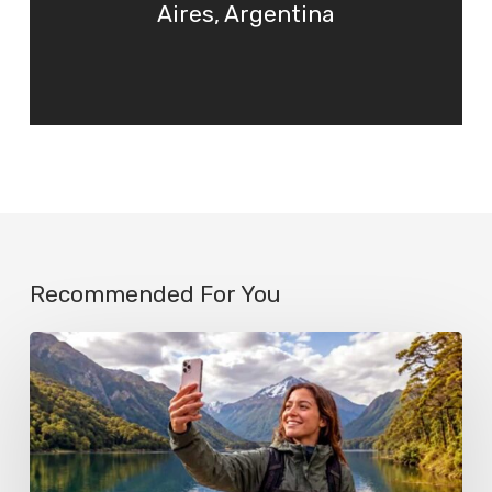
Aires, Argentina
Recommended For You
Los
celulares
que
ya
se