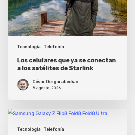
conectan
a
los
satélites
Tecnología
Telefonía
de
Starlink
Los celulares que ya se conectan
a los satélites de Starlink
César Dergarabedian
8 agosto, 2026
Samsung
renovó
Tecnología
Telefonía
sus