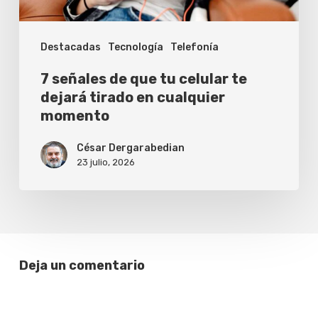
dejará
tirado
Destacadas
Tecnología
Telefonía
en
cualquier
7 señales de que tu celular te
momento
dejará tirado en cualquier
momento
César Dergarabedian
23 julio, 2026
Deja un comentario