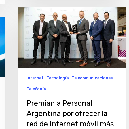
Premian
a
Personal
Argentina
por
ofrecer
la
red
Internet
Tecnología
Telecomunicaciones
de
Telefonía
Internet
Premian a Personal
móvil
Argentina por ofrecer la
más
rápida
red de Internet móvil más