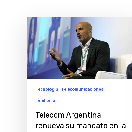
Telecom
Argentina
renueva
su
mandato
en
la
Junta
Tecnología
Telecomunicaciones
Directiva
Telefonía
de
Telecom Argentina
GSMA
Hit enter to search or ESC to close
renueva su mandato en la