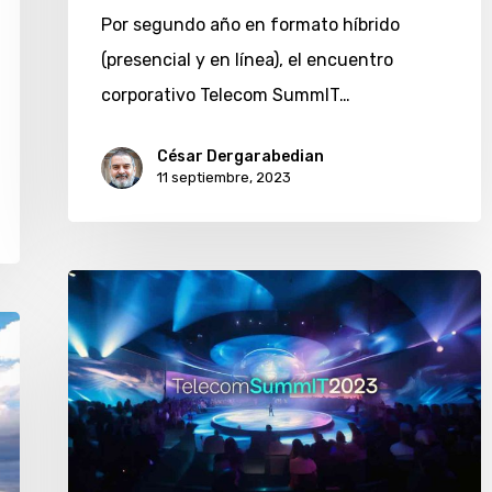
Por segundo año en formato híbrido
(presencial y en línea), el encuentro
corporativo Telecom SummIT…
César Dergarabedian
11 septiembre, 2023
Telecom
SummIT
2023
tendrá
como
eje