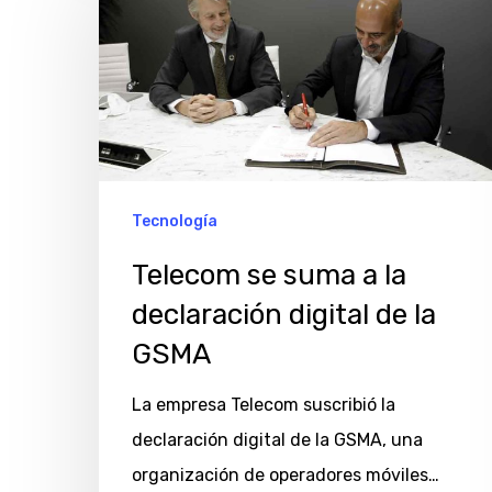
se
suma
a
la
declaración
digital
de
Tecnología
la
Telecom se suma a la
GSMA
declaración digital de la
GSMA
La empresa Telecom suscribió la
declaración digital de la GSMA, una
organización de operadores móviles…