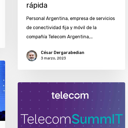
rápida
Personal Argentina, empresa de servicios
de conectividad fija y móvil de la
compañía Telecom Argentina,…
César Dergarabedian
3 marzo, 2023
Telecom
SummIT
2022
tendrá
como