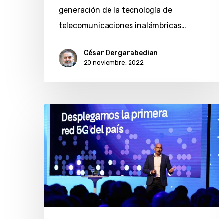
generación de la tecnología de
telecomunicaciones inalámbricas…
César Dergarabedian
20 noviembre, 2022
Más
de
1.500
clientes
y
líderes
de