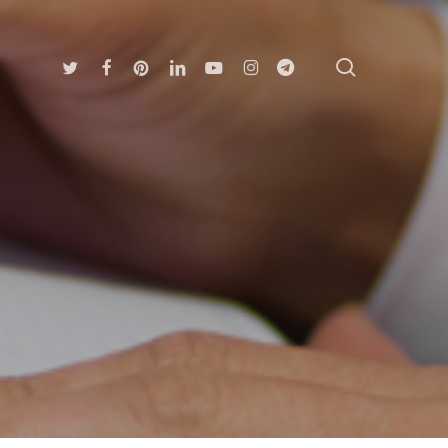
search
Twitter
Facebook
Pinterest
Linkedin
Youtube
Instagram
Telegram