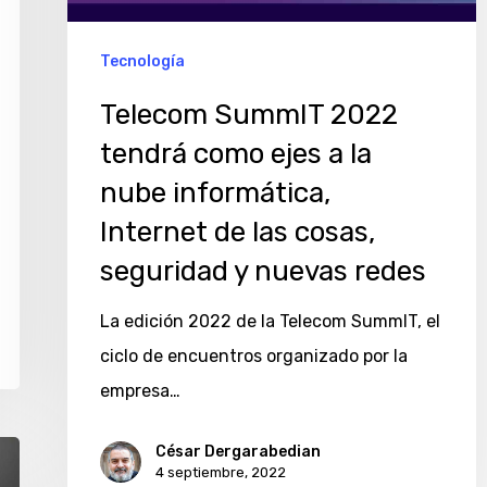
ejes
a
Tecnología
la
Telecom SummIT 2022
nube
tendrá como ejes a la
informática,
nube informática,
Internet
de
Internet de las cosas,
las
seguridad y nuevas redes
cosas,
La edición 2022 de la Telecom SummIT, el
seguridad
ciclo de encuentros organizado por la
y
empresa…
nuevas
redes
César Dergarabedian
4 septiembre, 2022