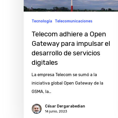
para
impulsar
el
Tecnología
Telecomunicaciones
desarrollo
Telecom adhiere a Open
de
Gateway para impulsar el
servicios
desarrollo de servicios
digitales
digitales
La empresa Telecom se sumó a la
iniciativa global Open Gateway de la
GSMA, la…
César Dergarabedian
14 junio, 2023