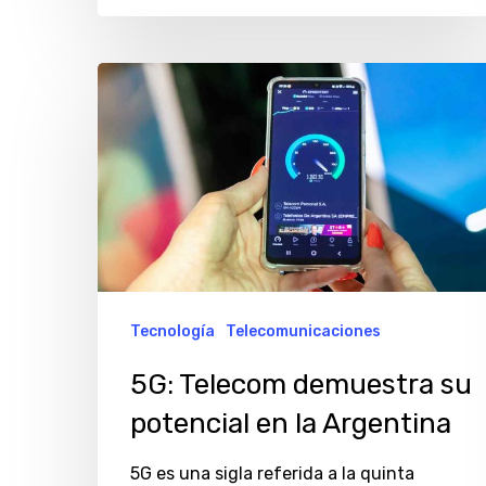
5G:
Telecom
demuestra
su
potencial
en
la
Argentina
Tecnología
Telecomunicaciones
5G: Telecom demuestra su
potencial en la Argentina
5G es una sigla referida a la quinta