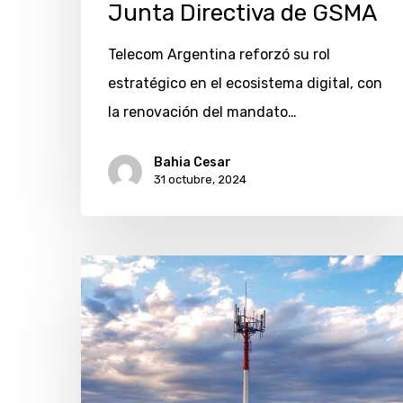
Junta Directiva de GSMA
Telecom Argentina reforzó su rol
estratégico en el ecosistema digital, con
la renovación del mandato…
Bahia Cesar
31 octubre, 2024
Telecom
adhiere
a
Open
Gateway