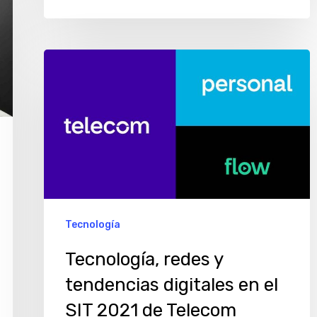
Tecnología,
redes
y
tendencias
digitales
en
el
SIT
Tecnología
2021
Tecnología, redes y
de
tendencias digitales en el
Telecom
SIT 2021 de Telecom