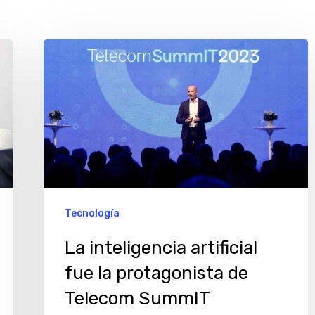
La
inteligencia
artificial
fue
la
protagonista
de
Telecom
Tecnología
SummIT
La inteligencia artificial
fue la protagonista de
Telecom SummIT