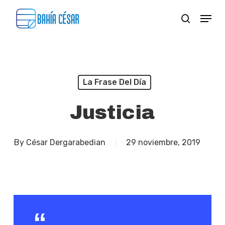
Skip
Menu
search
to
Close
main
Menu
content
La Frase Del Día
Justicia
By
César Dergarabedian
29 noviembre, 2019