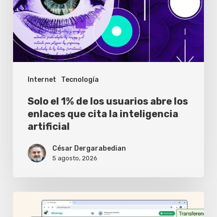
los
usuarios
abre
los
enlaces
Internet
Tecnología
que
cita
Solo el 1% de los usuarios abre los
la
enlaces que cita la inteligencia
artificial
inteligencia
artificial
César Dergarabedian
5 agosto, 2026
WhatsApp
Web