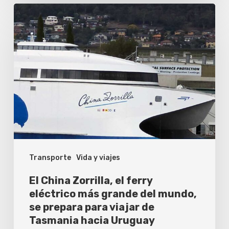
El
China
Zorrilla,
el
ferry
eléctrico
más
grande
del
Transporte
Vida y viajes
mundo,
se
El China Zorrilla, el ferry
prepara
eléctrico más grande del mundo,
se prepara para viajar de
para
Tasmania hacia Uruguay
viajar