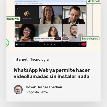
ya
permite
hacer
videollamadas
sin
instalar
nada
Internet
Tecnología
WhatsApp Web ya permite hacer
videollamadas sin instalar nada
César Dergarabedian
3 agosto, 2026