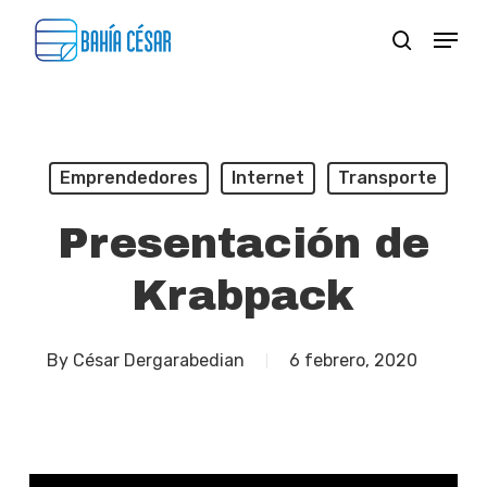
Skip
Menu
search
to
Close
main
Menu
content
Emprendedores
Internet
Transporte
Presentación de
Krabpack
By
César Dergarabedian
6 febrero, 2020