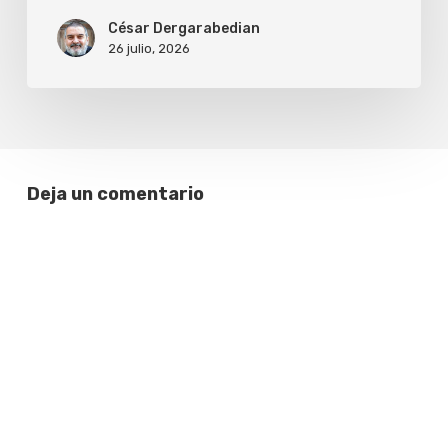
de
César Dergarabedian
26 julio, 2026
Tasmania
hacia
Uruguay
Deja un comentario