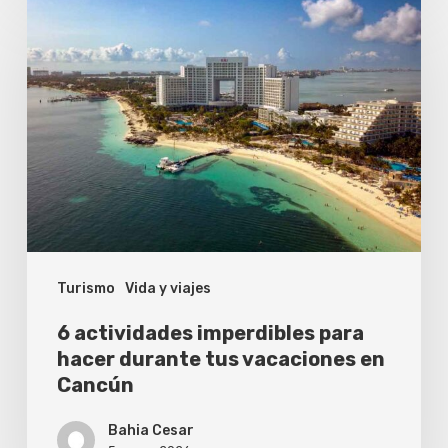
6
actividades
imperdibles
para
hacer
durante
tus
vacaciones
en
Turismo
Vida y viajes
Cancún
6 actividades imperdibles para
hacer durante tus vacaciones en
Cancún
Bahia Cesar