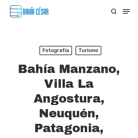
Skip
Menu
search
to
Close
main
Menu
content
Fotografía
Turismo
Bahía Manzano,
Villa La
Angostura,
Neuquén,
Patagonia,