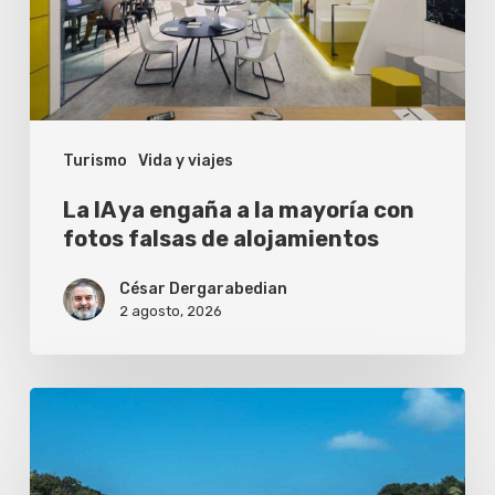
la
mayoría
con
fotos
Turismo
Vida y viajes
falsas
de
La IA ya engaña a la mayoría con
alojamientos
fotos falsas de alojamientos
César Dergarabedian
2 agosto, 2026
¿Vale
la
pena