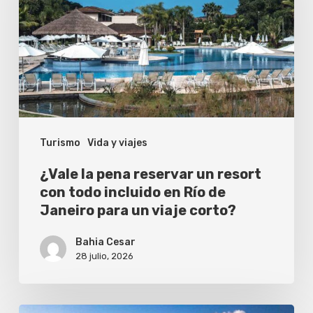
reservar
un
resort
con
todo
incluido
Turismo
Vida y viajes
en
Río
¿Vale la pena reservar un resort
de
con todo incluido en Río de
Janeiro para un viaje corto?
Janeiro
para
Bahia Cesar
un
28 julio, 2026
viaje
corto?