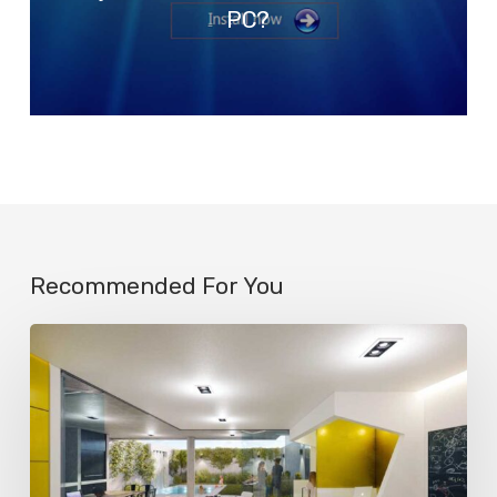
PC?
Recommended For You
La
IA
ya
engaña
a