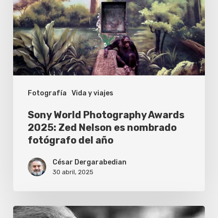
Awards
2025:
Zed
Nelson
es
nombrado
Fotografía
Vida y viajes
fotógrafo
del
Sony World Photography Awards
año
2025: Zed Nelson es nombrado
fotógrafo del año
César Dergarabedian
30 abril, 2025
Muestra