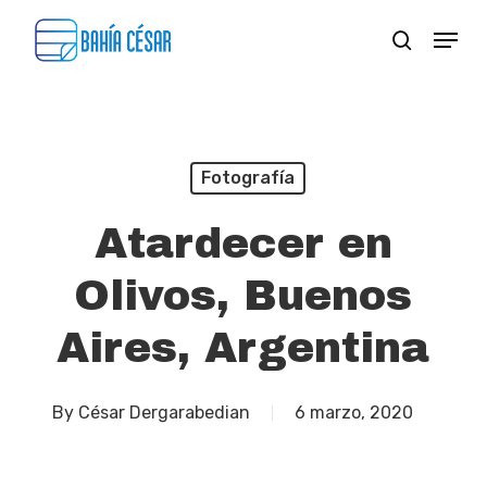
Skip
Menu
search
to
Close
main
Menu
content
Fotografía
Atardecer en
Olivos, Buenos
Aires, Argentina
By
César Dergarabedian
6 marzo, 2020