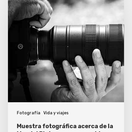
fotográfica
acerca
de
la
Mar
del
Plata
menos
conocida
Fotografía
Vida y viajes
Muestra fotográfica acerca de la