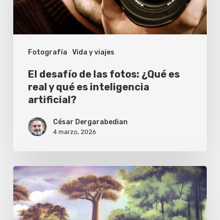
es
real
y
Fotografía
Vida y viajes
qué
es
El desafío de las fotos: ¿Qué es
inteligencia
real y qué es inteligencia
artificial?
artificial?
César Dergarabedian
4 marzo, 2026
Sony
World
Photography