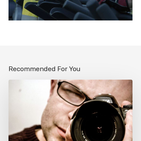
Recommended For You
El
desafío
de
las
fotos:
¿Qué