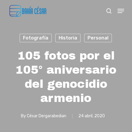
Skip
Menu
search
to
Close
main
Menu
content
Fotografía
Historia
Personal
105 fotos por el
105° aniversario
del genocidio
armenio
By
César Dergarabedian
24 abril, 2020