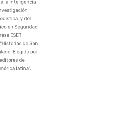
 la Inteligencia
Investigación
odística, y del
tico en Seguridad
presa ESET
 "Historias de San
alano. Elegido por
editores de
érica latina".