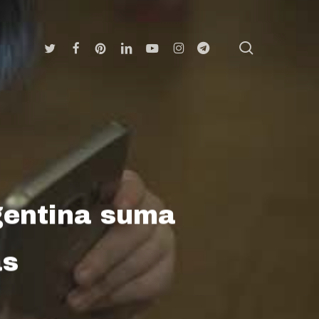
search
Twitter
Facebook
Pinterest
Linkedin
Youtube
Instagram
Telegram
gentina suma
as