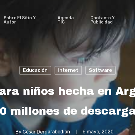
Sobre El Sitio Y
Agenda
Contacto Y
Autor
TIC
Publicidad
Educación
Internet
Software
para niños hecha en Ar
0 millones de descarg
By
César Dergarabedian
6 mayo, 2020