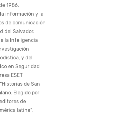
de 1986.
la información y la
os de comunicación
d del Salvador.
 la Inteligencia
Investigación
odística, y del
tico en Seguridad
presa ESET
 "Historias de San
alano. Elegido por
editores de
érica latina".