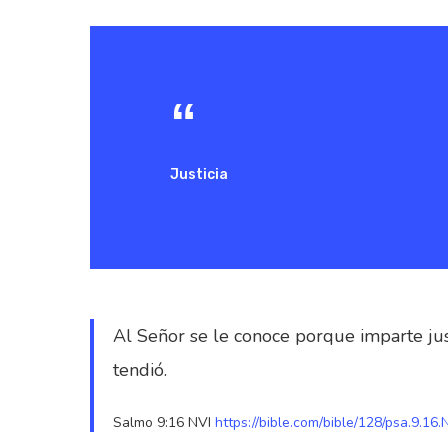
Justicia
Al Señor se le conoce porque imparte jus
tendió.
Hit enter to search or ESC to close
Salmo 9:16 NVI
https://bible.com/bible/128/psa.9.16.