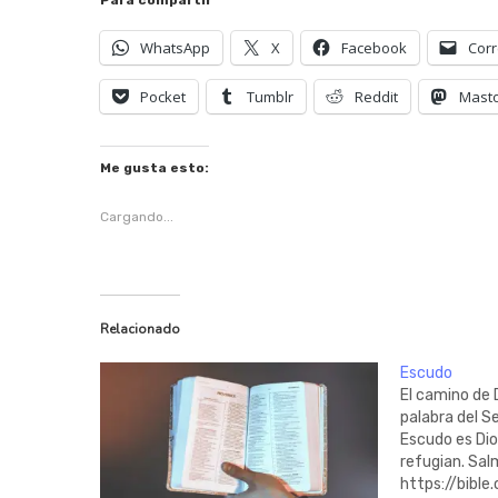
Para compartir
WhatsApp
X
Facebook
Corr
Pocket
Tumblr
Reddit
Mast
Me gusta esto:
Cargando...
Relacionado
Escudo
El camino de D
palabra del S
Escudo es Dios
refugian. Sal
https://bible