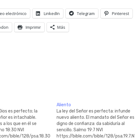
eo electrónico
LinkedIn
Telegram
Pinterest
odon
Imprimir
Más
Aliento
ios es perfecto; la
La ley del Señor es perfecta: infunde
eñor es intachable.
nuevo aliento. El mandato del Señor es
 a los que en él se
digno de confianza: da sabiduría al
mo 18:30 NVI
sencillo. Salmo 19:7 NVI
.com/bible/128/psa.18.30.NVI
https://bible.com/bible/128/psa.19.7.NVI