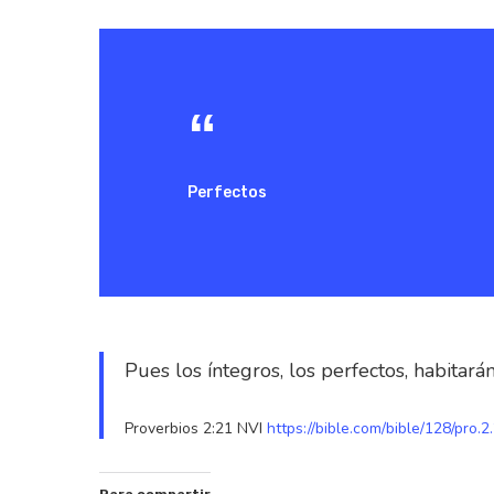
Perfectos
Pues los íntegros, los perfectos, habitará
Proverbios 2:21 NVI
https://bible.com/bible/128/pro.2
Hit enter to search or ESC to close