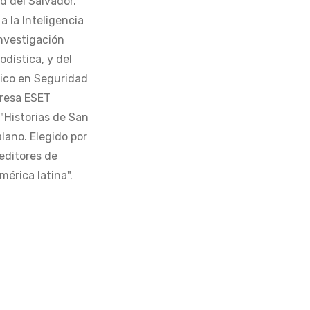
d del Salvador.
 la Inteligencia
Investigación
odística, y del
tico en Seguridad
presa ESET
 "Historias de San
alano. Elegido por
editores de
érica latina".