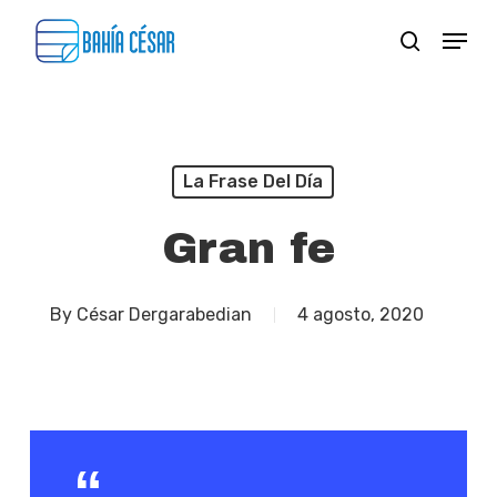
Skip
Menu
search
to
Close
main
Menu
content
La Frase Del Día
Gran fe
By
César Dergarabedian
4 agosto, 2020